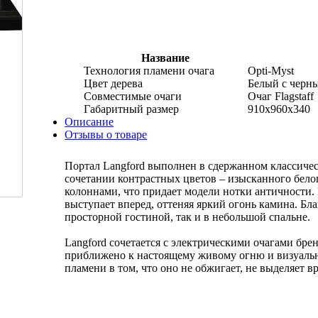
Название
Технология пламени очага
Opti-Myst
Цвет дерева
Белый с черн
Совместимые очаги
Очаг Flagstaff
Габаритный размер
910x960x340
Описание
Отзывы о товаре
Портал Langford выполнен в сдержанном классичес
сочетании контрастных цветов – изысканного белог
колоннами, что придает модели нотки античности.
выступает вперед, оттеняя яркий огонь камина. Бл
просторной гостиной, так и в небольшой спальне.
Langford сочетается с электрическими очагами бре
приближено к настоящему живому огню и визуально
пламени в том, что оно не обжигает, не выделяет 