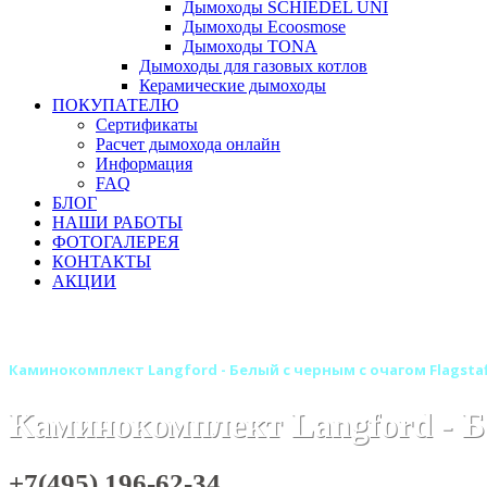
Дымоходы SCHIEDEL UNI
Дымоходы Ecoosmose
Дымоходы TONA
Дымоходы для газовых котлов
Керамические дымоходы
ПОКУПАТЕЛЮ
Сертификаты
Расчет дымохода онлайн
Информация
FAQ
БЛОГ
НАШИ РАБОТЫ
ФОТОГАЛЕРЕЯ
КОНТАКТЫ
АКЦИИ
Главная
Камины
Электрокамины
Каминокомплекты
Каминокомплект Langford - Белый с черным с очагом Flagstaf
Каминокомплект Langford - Бе
+7(495) 196-62-34