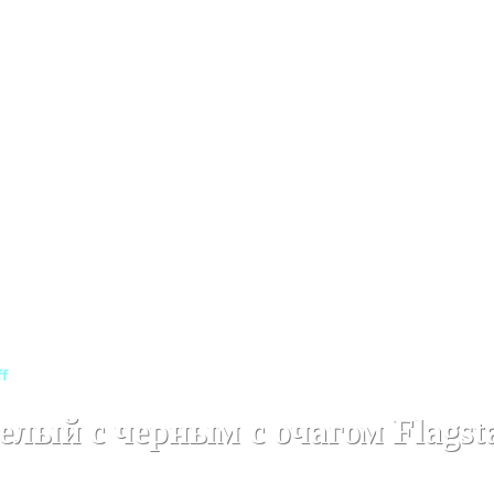
Деревянные каминокомплекты
Деревянные каминокомпл
f
лый с черным с очагом Flagsta