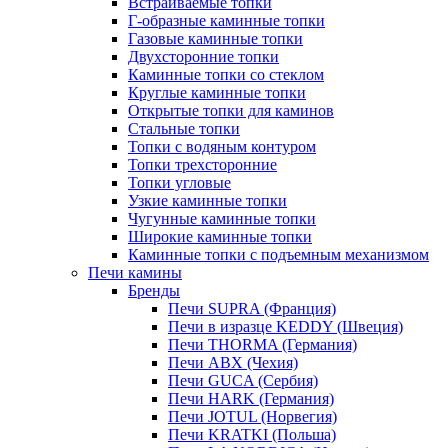
Встраиваемые топки
Г-образные каминные топки
Газовые каминные топки
Двухсторонние топки
Каминные топки со стеклом
Круглые каминные топки
Открытые топки для каминов
Стальные топки
Топки с водяным контуром
Топки трехсторонние
Топки угловые
Узкие каминные топки
Чугунные каминные топки
Широкие каминные топки
Каминные топки с подъемным механизмом
Печи камины
Бренды
Печи SUPRA (Франция)
Печи в изразце KEDDY (Швеция)
Печи THORMA (Германия)
Печи ABX (Чехия)
Печи GUCA (Сербия)
Печи HARK (Германия)
Печи JOTUL (Норвегия)
Печи KRATKI (Польша)