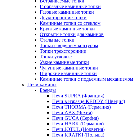
Встраиваемые топки
Г-образные каминные топки
Газовые каминные топки
Двухсторонние топки
Каминные топки со стеклом
Круглые каминные топки
Открытые топки для каминов
Стальные топки
Топки с водяным контуром
Топки трехсторонние
Топки угловые
Узкие каминные топки
Чугунные каминные топки
Широкие каминные топки
Каминные топки с подъемным механизмом
Печи камины
Бренды
Печи SUPRA (Франция)
Печи в изразце KEDDY (Швеция)
Печи THORMA (Германия)
Печи ABX (Чехия)
Печи GUCA (Сербия)
Печи HARK (Германия)
Печи JOTUL (Норвегия)
Печи KRATKI (Польша)