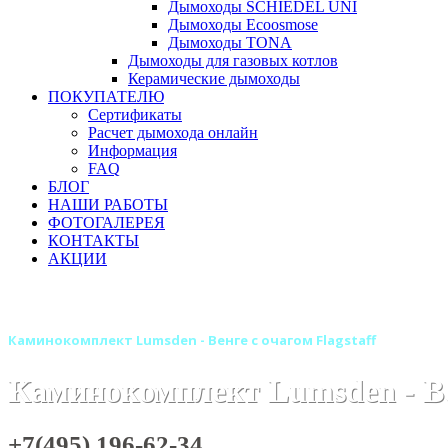
Дымоходы SCHIEDEL UNI
Дымоходы Ecoosmose
Дымоходы TONA
Дымоходы для газовых котлов
Керамические дымоходы
ПОКУПАТЕЛЮ
Сертификаты
Расчет дымохода онлайн
Информация
FAQ
БЛОГ
НАШИ РАБОТЫ
ФОТОГАЛЕРЕЯ
КОНТАКТЫ
АКЦИИ
Главная
Камины
Электрокамины
Каминокомплекты
Каминокомплект Lumsden - Венге с очагом Flagstaff
Каминокомплект Lumsden - Вен
+7(495) 196-62-34