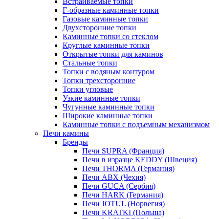
Встраиваемые топки
Г-образные каминные топки
Газовые каминные топки
Двухсторонние топки
Каминные топки со стеклом
Круглые каминные топки
Открытые топки для каминов
Стальные топки
Топки с водяным контуром
Топки трехсторонние
Топки угловые
Узкие каминные топки
Чугунные каминные топки
Широкие каминные топки
Каминные топки с подъемным механизмом
Печи камины
Бренды
Печи SUPRA (Франция)
Печи в изразце KEDDY (Швеция)
Печи THORMA (Германия)
Печи ABX (Чехия)
Печи GUCA (Сербия)
Печи HARK (Германия)
Печи JOTUL (Норвегия)
Печи KRATKI (Польша)