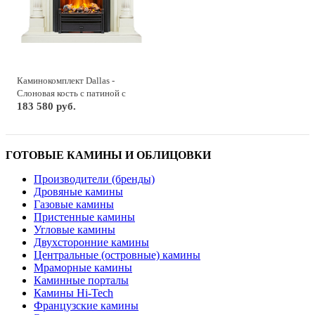
Каминокомплект Dallas -
Слоновая кость с патиной с
очагом Brookline Black
183 580 руб.
ГОТОВЫЕ КАМИНЫ И ОБЛИЦОВКИ
Производители (бренды)
Дровяные камины
Газовые камины
Пристенные камины
Угловые камины
Двухсторонние камины
Центральные (островные) камины
Мраморные камины
Каминные порталы
Камины Hi-Tech
Французские камины