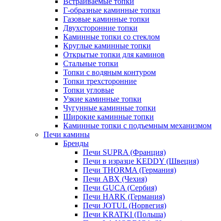
Встраиваемые топки
Г-образные каминные топки
Газовые каминные топки
Двухсторонние топки
Каминные топки со стеклом
Круглые каминные топки
Открытые топки для каминов
Стальные топки
Топки с водяным контуром
Топки трехсторонние
Топки угловые
Узкие каминные топки
Чугунные каминные топки
Широкие каминные топки
Каминные топки с подъемным механизмом
Печи камины
Бренды
Печи SUPRA (Франция)
Печи в изразце KEDDY (Швеция)
Печи THORMA (Германия)
Печи ABX (Чехия)
Печи GUCA (Сербия)
Печи HARK (Германия)
Печи JOTUL (Норвегия)
Печи KRATKI (Польша)