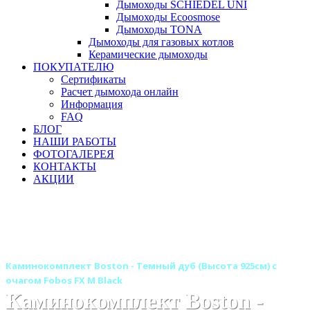
Дымоходы SCHIEDEL UNI
Дымоходы Ecoosmose
Дымоходы TONA
Дымоходы для газовых котлов
Керамические дымоходы
ПОКУПАТЕЛЮ
Сертификаты
Расчет дымохода онлайн
Информация
FAQ
БЛОГ
НАШИ РАБОТЫ
ФОТОГАЛЕРЕЯ
КОНТАКТЫ
АКЦИИ
Главная
Камины
Электрокамины
Каминокомплекты
Деревянные каминокомплекты
Деревянные каминокомплекты ROYAL FLAME
Каминокомплект Boston - Темный дуб (Высота 925см) с
очагом Fobos FX M Black
Каминокомплект Boston -