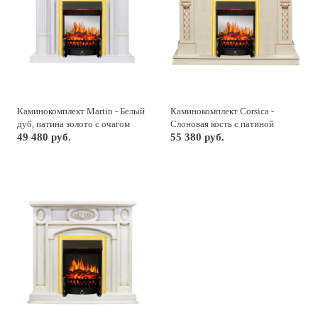
Каминокомплект Martin - Белый
Каминокомплект Corsica -
дуб, патина золото с очагом
Слоновая кость с патиной
Fobos FX M Brass
49 480 руб.
(Ширина 1100) с очагом Fobos
55 380 руб.
FX M Brass