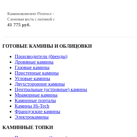
Каминокомплект Florence -
Слоновая кость с патиной с
очагом Fobos FX Brass
41 775 руб.
ГОТОВЫЕ КАМИНЫ И ОБЛИЦОВКИ
Производители (бренды)
Дровяные камины
Газовые камины
Пристенные камины
Угловые камины
Двухсторонние камины
Центральные (островные) камины
Мраморные камины
Каминные порталы
Камины Hi-Tech
Французские камины
Электрокамины
КАМИННЫЕ ТОПКИ