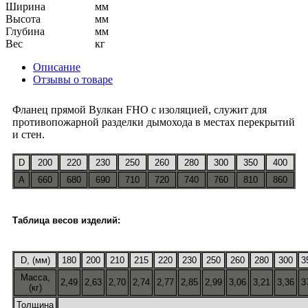
Ширина
мм
Высота
мм
Глубина
мм
Вес
кг
Описание
Отзывы о товаре
Фланец прямой Вулкан FHO с изоляцией, служит для
противопожарной разделки дымохода в местах перекрытий
и стен.
D
200
220
230
250
260
280
300
350
400
A
660
680
690
710
720
740
760
810
860
Таблица весов изделий:
D, (мм)
180
200
210
215
220
230
250
260
280
300
3
Масса,
2,49
2,63
2,70
2,74
2,77
2,85
2,99
3,06
3,21
3,36
3
(кг)
Толщина