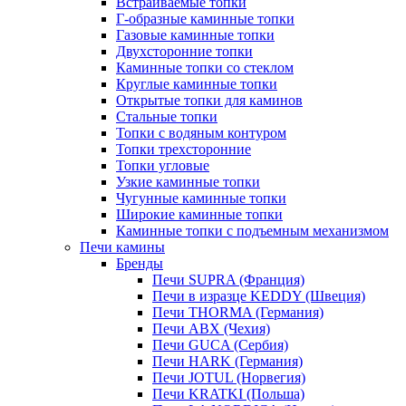
Встраиваемые топки
Г-образные каминные топки
Газовые каминные топки
Двухсторонние топки
Каминные топки со стеклом
Круглые каминные топки
Открытые топки для каминов
Стальные топки
Топки с водяным контуром
Топки трехсторонние
Топки угловые
Узкие каминные топки
Чугунные каминные топки
Широкие каминные топки
Каминные топки с подъемным механизмом
Печи камины
Бренды
Печи SUPRA (Франция)
Печи в изразце KEDDY (Швеция)
Печи THORMA (Германия)
Печи ABX (Чехия)
Печи GUCA (Сербия)
Печи HARK (Германия)
Печи JOTUL (Норвегия)
Печи KRATKI (Польша)