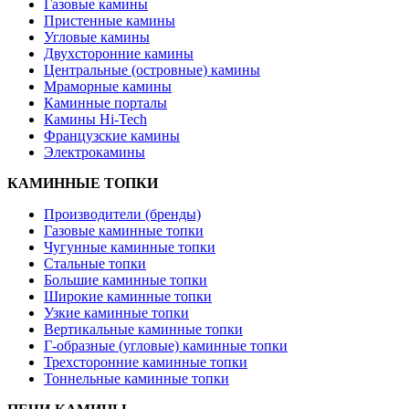
Газовые камины
Пристенные камины
Угловые камины
Двухсторонние камины
Центральные (островные) камины
Мраморные камины
Каминные порталы
Камины Hi-Tech
Французские камины
Электрокамины
КАМИННЫЕ ТОПКИ
Производители (бренды)
Газовые каминные топки
Чугунные каминные топки
Стальные топки
Большие каминные топки
Широкие каминные топки
Узкие каминные топки
Вертикальные каминные топки
Г-образные (угловые) каминные топки
Трехсторонние каминные топки
Тоннельные каминные топки