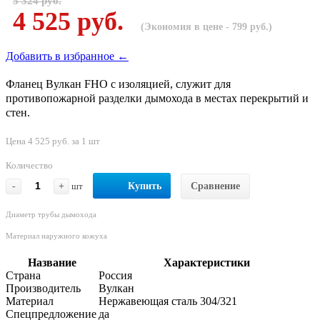
5 324 руб.
4 525 руб.
(Экономия в цене - 799 руб.)
Добавить в избранное ←
Фланец Вулкан FHO с изоляцией, служит для
противопожарной разделки дымохода в местах перекрытий и
стен.
Цена 4 525 руб. за 1 шт
Количество
-
+
шт
Купить
Сравнение
Диаметр трубы дымохода
Материал наружного кожуха
Название
Характеристики
Страна
Россия
Производитель
Вулкан
Материал
Нержавеющая сталь 304/321
Спецпредложение
да