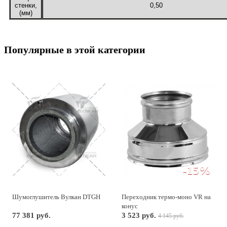
стенки,
0,50
(мм)
Популярные в этой категории
-15%
Шумоглушитель Вулкан DTGH
Переходник термо-моно VR на
конус
77 381 руб.
3 523 руб.
4 145 руб.