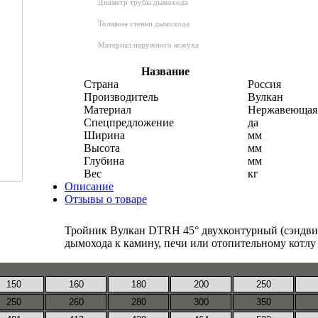
Диаметр трубы дымохода
Толщина стенки дымохода
Материал наружного кожуха
Название
Страна
Россия
Производитель
Вулкан
Материал
Нержавеющая 
Спецпредложение
да
Ширина
мм
Высота
мм
Глубина
мм
Вес
кг
Описание
Отзывы о товаре
Тройник Вулкан DTRH 45° двухконтурный (сэндвич
дымохода к камину, печи или отопительному котлу 
150
160
180
200
250
250
260
280
300
350