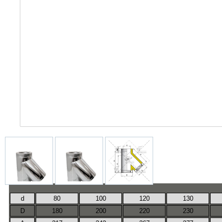
d
80
100
120
130
D
180
200
220
230