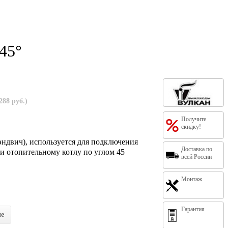
45°
288 руб.)
Получите
скидку!
ндвич), используется для подключения
Доставка по
и отопительному котлу по углом 45
всей России
Монтаж
Гарантия
ие