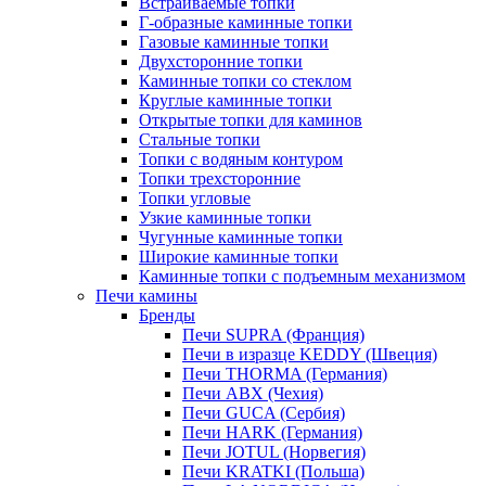
Встраиваемые топки
Г-образные каминные топки
Газовые каминные топки
Двухсторонние топки
Каминные топки со стеклом
Круглые каминные топки
Открытые топки для каминов
Стальные топки
Топки с водяным контуром
Топки трехсторонние
Топки угловые
Узкие каминные топки
Чугунные каминные топки
Широкие каминные топки
Каминные топки с подъемным механизмом
Печи камины
Бренды
Печи SUPRA (Франция)
Печи в изразце KEDDY (Швеция)
Печи THORMA (Германия)
Печи ABX (Чехия)
Печи GUCA (Сербия)
Печи HARK (Германия)
Печи JOTUL (Норвегия)
Печи KRATKI (Польша)