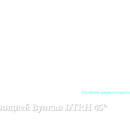
тенные (Сэндвич) дымоходы Вулкан
Тройник двухконтурный
оляцией Вулкан DTRH 45°