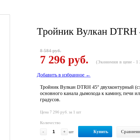
Тройник Вулкан DTRH 
8 584 руб.
7 296 руб.
(Экономия в цене - 1 
Добавить в избранное ←
Тройник Вулкан DTRH 45° двухконтурный (сэ
основного канала дымохода к камину, печи ил
градусов.
Цена 7 296 руб. за 1 шт
Количество
-
+
шт
Купить
Сравнен