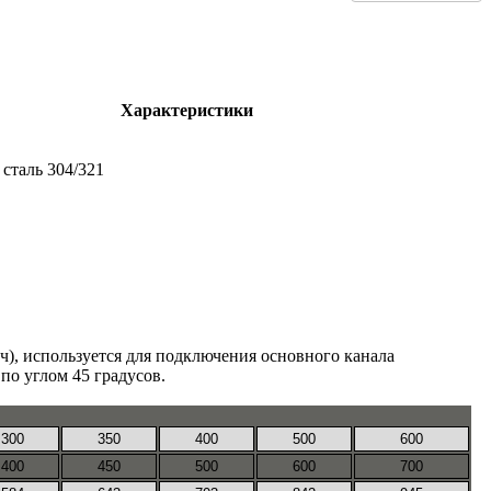
Характеристики
сталь 304/321
), используется для подключения основного канала
по углом 45 градусов.
300
350
400
500
600
400
450
500
600
700