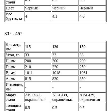
стали
Цвет
Черный
Черный
Черный
Вес
4
4.1
4.6
брутто, кг
33° - 45°
Диаметр,
115
120
150
мм
Угол, гр
33
33
33
H, мм
200
200
200
D, мм
210
220
250
B, мм
1011
1018
1061
A, мм
815
820
850
Изоляция,
-
-
-
мм
Марка
AISI 439,
AISI 439,
AISI 439,
стали
окрашенная
окрашенная
окрашенная
Толщина
0.5
0.5
0.5
стали