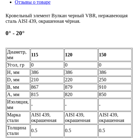
Отзывы о товаре
Кровельный элемент Вулкан черный VBR, нержавеющая
сталь AISI 439, окрашенная чёрная.
0° - 20°
Диаметр,
115
120
150
мм
Угол, гр
0
0
0
H, мм
386
386
386
D, мм
210
220
250
B, мм
867
879
910
A, мм
815
820
850
Изоляция,
-
-
-
мм
Марка
AISI 439,
AISI 439,
AISI 439,
стали
окрашенная
окрашенная
окрашенная
Толщина
0.5
0.5
0.5
стали