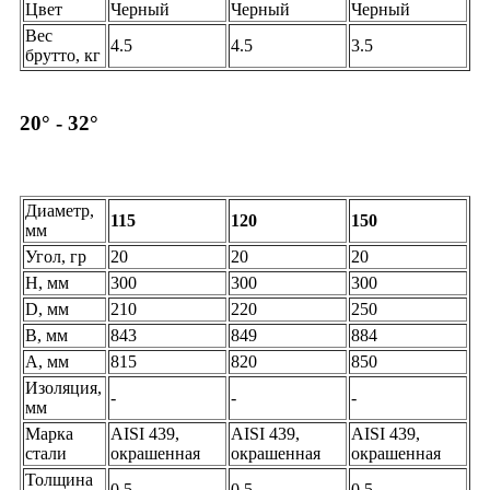
Цвет
Черный
Черный
Черный
Вес
4.5
4.5
3.5
брутто, кг
20° - 32°
Диаметр,
115
120
150
мм
Угол, гр
20
20
20
H, мм
300
300
300
D, мм
210
220
250
B, мм
843
849
884
A, мм
815
820
850
Изоляция,
-
-
-
мм
Марка
AISI 439,
AISI 439,
AISI 439,
стали
окрашенная
окрашенная
окрашенная
Толщина
0.5
0.5
0.5