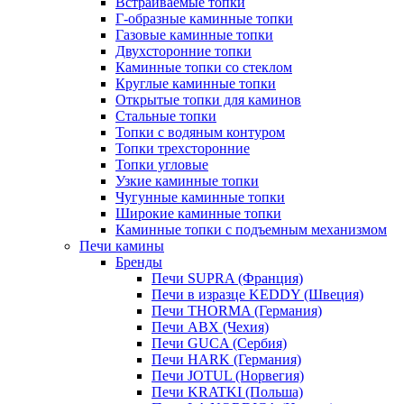
Встраиваемые топки
Г-образные каминные топки
Газовые каминные топки
Двухсторонние топки
Каминные топки со стеклом
Круглые каминные топки
Открытые топки для каминов
Стальные топки
Топки с водяным контуром
Топки трехсторонние
Топки угловые
Узкие каминные топки
Чугунные каминные топки
Широкие каминные топки
Каминные топки с подъемным механизмом
Печи камины
Бренды
Печи SUPRA (Франция)
Печи в изразце KEDDY (Швеция)
Печи THORMA (Германия)
Печи ABX (Чехия)
Печи GUCA (Сербия)
Печи HARK (Германия)
Печи JOTUL (Норвегия)
Печи KRATKI (Польша)