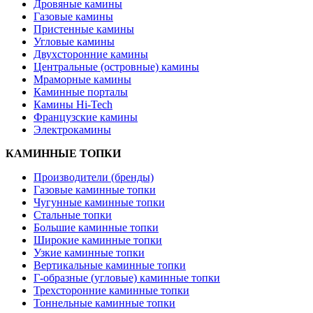
Дровяные камины
Газовые камины
Пристенные камины
Угловые камины
Двухсторонние камины
Центральные (островные) камины
Мраморные камины
Каминные порталы
Камины Hi-Tech
Французские камины
Электрокамины
КАМИННЫЕ ТОПКИ
Производители (бренды)
Газовые каминные топки
Чугунные каминные топки
Стальные топки
Большие каминные топки
Широкие каминные топки
Узкие каминные топки
Вертикальные каминные топки
Г-образные (угловые) каминные топки
Трехсторонние каминные топки
Тоннельные каминные топки