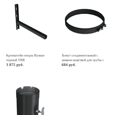
Кронштейн опоры Вулкан
Хомут соединительный с
черный VBR
замком-защёлкой для трубы с
3 875 руб.
изоляцией Вулкан черный VBR
684 руб.