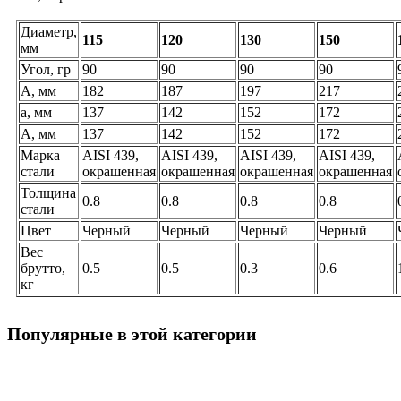
Диаметр,
115
120
130
150
мм
Угол, гр
90
90
90
90
A, мм
182
187
197
217
a, мм
137
142
152
172
A, мм
137
142
152
172
Марка
AISI 439,
AISI 439,
AISI 439,
AISI 439,
стали
окрашенная
окрашенная
окрашенная
окрашенная
Толщина
0.8
0.8
0.8
0.8
стали
Цвет
Черный
Черный
Черный
Черный
Вес
брутто,
0.5
0.5
0.3
0.6
кг
Популярные в этой категории