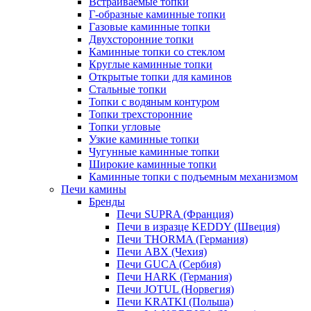
Встраиваемые топки
Г-образные каминные топки
Газовые каминные топки
Двухсторонние топки
Каминные топки со стеклом
Круглые каминные топки
Открытые топки для каминов
Стальные топки
Топки с водяным контуром
Топки трехсторонние
Топки угловые
Узкие каминные топки
Чугунные каминные топки
Широкие каминные топки
Каминные топки с подъемным механизмом
Печи камины
Бренды
Печи SUPRA (Франция)
Печи в изразце KEDDY (Швеция)
Печи THORMA (Германия)
Печи ABX (Чехия)
Печи GUCA (Сербия)
Печи HARK (Германия)
Печи JOTUL (Норвегия)
Печи KRATKI (Польша)