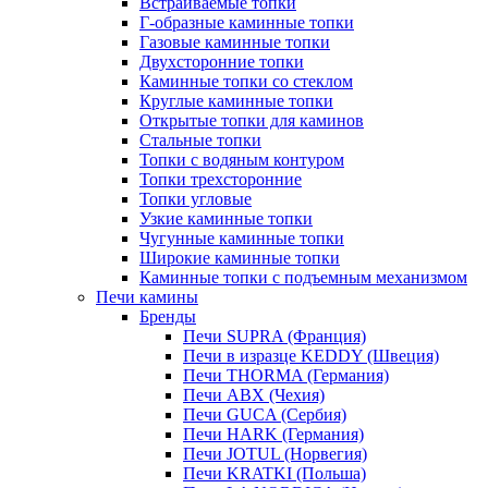
Встраиваемые топки
Г-образные каминные топки
Газовые каминные топки
Двухсторонние топки
Каминные топки со стеклом
Круглые каминные топки
Открытые топки для каминов
Стальные топки
Топки с водяным контуром
Топки трехсторонние
Топки угловые
Узкие каминные топки
Чугунные каминные топки
Широкие каминные топки
Каминные топки с подъемным механизмом
Печи камины
Бренды
Печи SUPRA (Франция)
Печи в изразце KEDDY (Швеция)
Печи THORMA (Германия)
Печи ABX (Чехия)
Печи GUCA (Сербия)
Печи HARK (Германия)
Печи JOTUL (Норвегия)
Печи KRATKI (Польша)