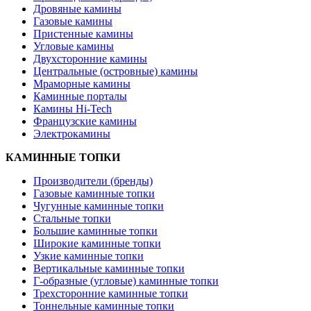
Дровяные камины
Газовые камины
Пристенные камины
Угловые камины
Двухсторонние камины
Центральные (островные) камины
Мраморные камины
Каминные порталы
Камины Hi-Tech
Французские камины
Электрокамины
КАМИННЫЕ ТОПКИ
Производители (бренды)
Газовые каминные топки
Чугунные каминные топки
Стальные топки
Большие каминные топки
Широкие каминные топки
Узкие каминные топки
Вертикальные каминные топки
Г-образные (угловые) каминные топки
Трехсторонние каминные топки
Тоннельные каминные топки