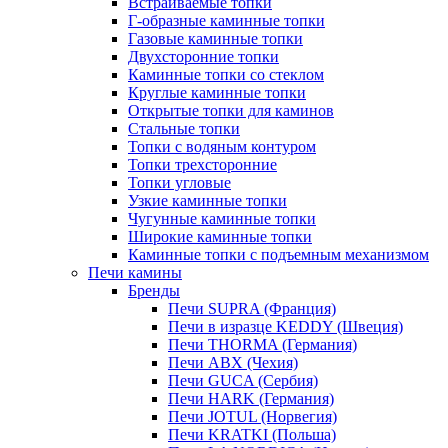
Встраиваемые топки
Г-образные каминные топки
Газовые каминные топки
Двухсторонние топки
Каминные топки со стеклом
Круглые каминные топки
Открытые топки для каминов
Стальные топки
Топки с водяным контуром
Топки трехсторонние
Топки угловые
Узкие каминные топки
Чугунные каминные топки
Широкие каминные топки
Каминные топки с подъемным механизмом
Печи камины
Бренды
Печи SUPRA (Франция)
Печи в изразце KEDDY (Швеция)
Печи THORMA (Германия)
Печи ABX (Чехия)
Печи GUCA (Сербия)
Печи HARK (Германия)
Печи JOTUL (Норвегия)
Печи KRATKI (Польша)