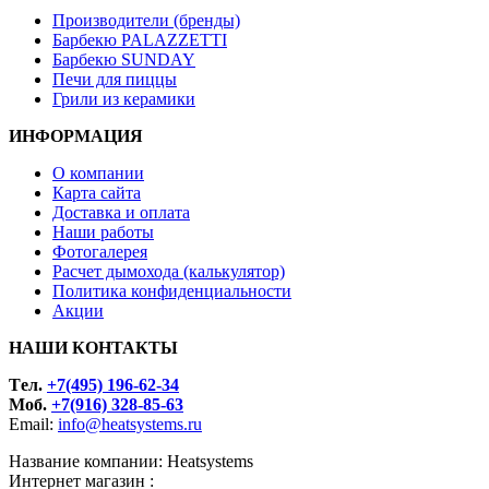
Производители (бренды)
Барбекю PALAZZETTI
Барбекю SUNDAY
Печи для пиццы
Грили из керамики
ИНФОРМАЦИЯ
О компании
Карта сайта
Доставка и оплата
Наши работы
Фотогалерея
Расчет дымохода (калькулятор)
Политика конфиденциальности
Акции
НАШИ КОНТАКТЫ
Tел.
+7(495) 196-62-34
Моб.
+7(916) 328-85-63
Email:
info@heatsystems.ru
Название компании: Heatsystems
Интернет магазин :