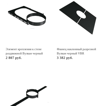
Элемент крепления к стене
Фланец наклонный разрезной
раздвижной Вулкан черный
Вулкан черный VBR
VBR
2 807 руб.
3 382 руб.