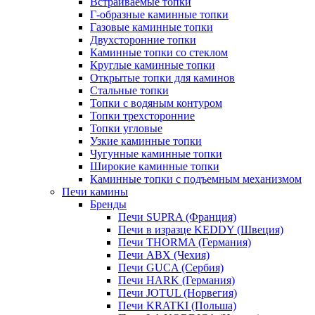
Встраиваемые топки
Г-образные каминные топки
Газовые каминные топки
Двухсторонние топки
Каминные топки со стеклом
Круглые каминные топки
Открытые топки для каминов
Стальные топки
Топки с водяным контуром
Топки трехсторонние
Топки угловые
Узкие каминные топки
Чугунные каминные топки
Широкие каминные топки
Каминные топки с подъемным механизмом
Печи камины
Бренды
Печи SUPRA (Франция)
Печи в изразце KEDDY (Швеция)
Печи THORMA (Германия)
Печи ABX (Чехия)
Печи GUCA (Сербия)
Печи HARK (Германия)
Печи JOTUL (Норвегия)
Печи KRATKI (Польша)