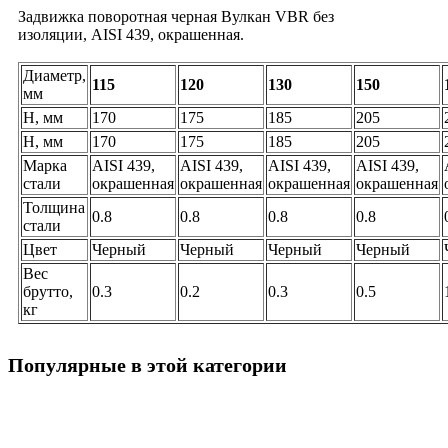
Задвижка поворотная черная Вулкан VBR без
изоляции, AISI 439, окрашенная.
Диаметр,
115
120
130
150
мм
H, мм
170
175
185
205
H, мм
170
175
185
205
Марка
AISI 439,
AISI 439,
AISI 439,
AISI 439,
стали
окрашенная
окрашенная
окрашенная
окрашенная
Толщина
0.8
0.8
0.8
0.8
стали
Цвет
Черный
Черный
Черный
Черный
Вес
брутто,
0.3
0.2
0.3
0.5
кг
Популярные в этой категории