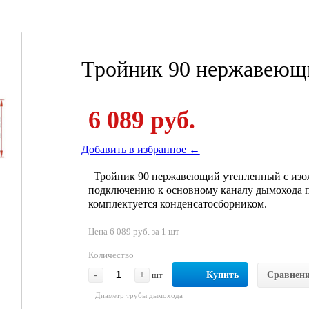
Тройник 90 нержавеющи
6 089 руб.
Добавить в избранное ←
Тройник 90 нержавеющий утепленный с изол
подключению к основному каналу дымохода п
комплектуется конденсатосборником.
Цена 6 089 руб. за 1 шт
Количество
-
+
шт
Купить
Сравнен
Диаметр трубы дымохода