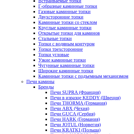
Встраиваемые топки
Г-образные каминные топки
Газовые каминные топки
Двухсторонние топки
Каминные топки со стеклом
Круглые каминные топки
Открытые топки для каминов
Стальные топки
Топки с водяным контуром
Топки трехсторонние
Топки угловые
Узкие каминные топки
Чугунные каминные топки
Широкие каминные топки
Каминные топки с подъемным механизмом
Печи камины
Бренды
Печи SUPRA (Франция)
Печи в изразце KEDDY (Швеция)
Печи THORMA (Германия)
Печи ABX (Чехия)
Печи GUCA (Сербия)
Печи HARK (Германия)
Печи JOTUL (Норвегия)
Печи KRATKI (Польша)