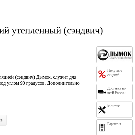
й утепленный (сэндвич)
Получите
скидку!
яцией (сэндвич) Дымок, служит для
од углом 90 градусов. Дополнительно
Доставка по
всей России
Монтаж
ие
Гарантия