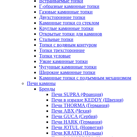
Встраиваемые топки
Г-образные каминные топки
Газовые каминные топки
Двухсторонние топки
Каминные топки со стеклом
Круглые каминные топки
Открытые топки для каминов
Стальные топки
Топки с водяным контуром
Топки трехсторонние
Топки угловые
Узкие каминные топки
Чугунные каминные топки
Широкие каминные топки
Каминные топки с подъемным механизмом
Печи камины
Бренды
Печи SUPRA (Франция)
Печи в изразце KEDDY (Швеция)
Печи THORMA (Германия)
Печи ABX (Чехия)
Печи GUCA (Сербия)
Печи HARK (Германия)
Печи JOTUL (Норвегия)
Печи KRATKI (Польша)