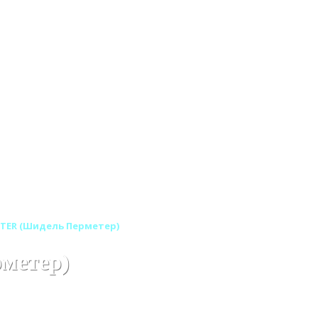
ETER (Шидель Перметер)
метер)