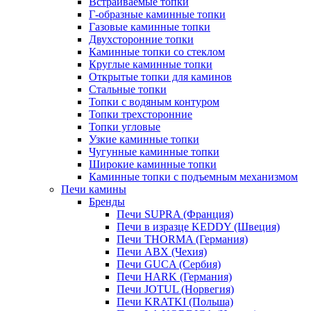
Встраиваемые топки
Г-образные каминные топки
Газовые каминные топки
Двухсторонние топки
Каминные топки со стеклом
Круглые каминные топки
Открытые топки для каминов
Стальные топки
Топки с водяным контуром
Топки трехсторонние
Топки угловые
Узкие каминные топки
Чугунные каминные топки
Широкие каминные топки
Каминные топки с подъемным механизмом
Печи камины
Бренды
Печи SUPRA (Франция)
Печи в изразце KEDDY (Швеция)
Печи THORMA (Германия)
Печи ABX (Чехия)
Печи GUCA (Сербия)
Печи HARK (Германия)
Печи JOTUL (Норвегия)
Печи KRATKI (Польша)