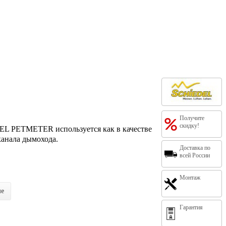
Получите
скидку!
L PETMETER используется как в качестве
канала дымохода.
Доставка по
всей России
Монтаж
ие
Гарантия