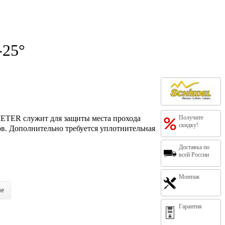
-25°
TER служит для защиты места прохода
Получите
скидку!
в. Дополнительно требуется уплотнительная
Доставка по
всей России
Монтаж
ие
Гарантия