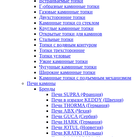
Встраиваемые топки
Г-образные каминные топки
Газовые каминные топки
Двухсторонние топки
Каминные топки со стеклом
Круглые каминные топки
Открытые топки для каминов
Стальные топки
Топки с водяным контуром
Топки трехсторонние
Топки угловые
Узкие каминные топки
Чугунные каминные топки
Широкие каминные топки
Каминные топки с подъемным механизмом
Печи камины
Бренды
Печи SUPRA (Франция)
Печи в изразце KEDDY (Швеция)
Печи THORMA (Германия)
Печи ABX (Чехия)
Печи GUCA (Сербия)
Печи HARK (Германия)
Печи JOTUL (Норвегия)
Печи KRATKI (Польша)