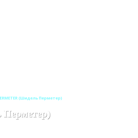
 PERMETER (Шидель Перметер)
 Перметер)