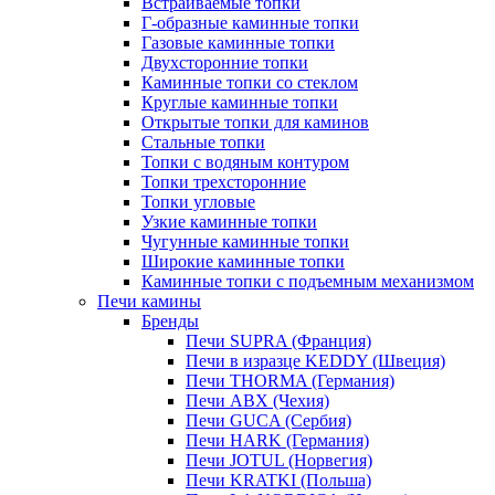
Встраиваемые топки
Г-образные каминные топки
Газовые каминные топки
Двухсторонние топки
Каминные топки со стеклом
Круглые каминные топки
Открытые топки для каминов
Стальные топки
Топки с водяным контуром
Топки трехсторонние
Топки угловые
Узкие каминные топки
Чугунные каминные топки
Широкие каминные топки
Каминные топки с подъемным механизмом
Печи камины
Бренды
Печи SUPRA (Франция)
Печи в изразце KEDDY (Швеция)
Печи THORMA (Германия)
Печи ABX (Чехия)
Печи GUCA (Сербия)
Печи HARK (Германия)
Печи JOTUL (Норвегия)
Печи KRATKI (Польша)