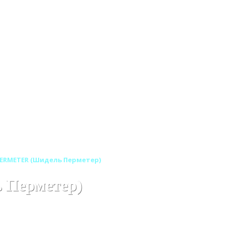
 PERMETER (Шидель Перметер)
 Перметер)