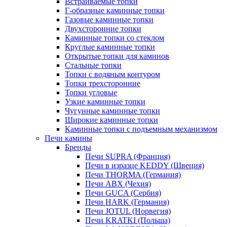
Встраиваемые топки
Г-образные каминные топки
Газовые каминные топки
Двухсторонние топки
Каминные топки со стеклом
Круглые каминные топки
Открытые топки для каминов
Стальные топки
Топки с водяным контуром
Топки трехсторонние
Топки угловые
Узкие каминные топки
Чугунные каминные топки
Широкие каминные топки
Каминные топки с подъемным механизмом
Печи камины
Бренды
Печи SUPRA (Франция)
Печи в изразце KEDDY (Швеция)
Печи THORMA (Германия)
Печи ABX (Чехия)
Печи GUCA (Сербия)
Печи HARK (Германия)
Печи JOTUL (Норвегия)
Печи KRATKI (Польша)