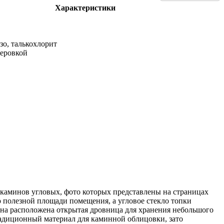
Характеристики
зо, талькохлорит
теровкой
 каминов угловых, фото которых представлены на страницах
о полезной площади помещения, а угловое стекло топки
ина расположена открытая дровница для хранения небольшого
радиционный материал для каминной облицовки, зато