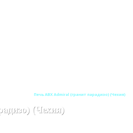
и-камины ABX
Печь ABX Admiral (гранит парадизо) (Чехия)
адизо) (Чехия)