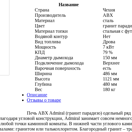
Название
Страна
Чехия
Производитель
АВХ
Материал
сталь
Цвет
гранит паради
Материал топки
стальная с фу
Водяной контур
Нет
Вид топлива
Дрова
Мощность
7 кВт
КПД
79 %
Диаметр дымохода
150 мм
Подключение дымохода
Верхнее
Варочная поверхность
есть
Ширина
486 мм
Высота
1121 мм
Глубина
480 мм
Вес
180 кг
Описание
Отзывы о товаре
Печь ABX Admiral (гранит парадизо) одельный ряд
Благодаря угловой конструкции, Admiral занимает совсем немног
з любой точки каминной комнаты. В нижней части углового кам
иалами: гранитом или талькохлоритом. Благородный гранит – т