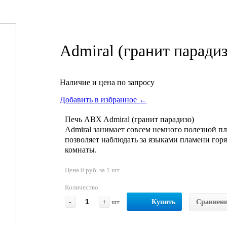
Admiral (гранит парадиз
Наличие и цена по запросу
Добавить в избранное ←
Печь ABX Admiral (гранит парадизо)
Admiral занимает совсем немного полезной п
позволяет наблюдать за языками пламени гор
комнаты.
Цена 0 руб. за 1 шт
Количество
-
+
шт
Купить
Сравнен