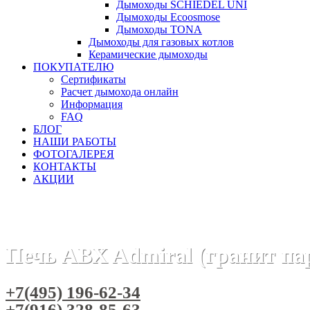
Дымоходы SCHIEDEL UNI
Дымоходы Ecoosmose
Дымоходы TONA
Дымоходы для газовых котлов
Керамические дымоходы
ПОКУПАТЕЛЮ
Сертификаты
Расчет дымохода онлайн
Информация
FAQ
БЛОГ
НАШИ РАБОТЫ
ФОТОГАЛЕРЕЯ
КОНТАКТЫ
АКЦИИ
Главная
Печи камины
Бренды
Печи ABX (Чехия)
Печ
Печь ABX Admiral (гранит пар
+7(495) 196-62-34
+7(916) 328-85-63