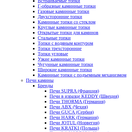
Встраиваемые топки
Г-образные каминные топки
Газовые каминные топки
Двухсторонние топки
Каминные топки со стеклом
Круглые каминные топки
Открытые топки для каминов
Стальные топки
Топки с водяным контуром
Топки трехсторонние
Топки угловые
Узкие каминные топки
Чугунные каминные топки
Широкие каминные топки
Каминные топки с подъемным механизмом
Печи камины
Бренды
Печи SUPRA (Франция)
Печи в изразце KEDDY (Швеция)
Печи THORMA (Германия)
Печи ABX (Чехия)
Печи GUCA (Сербия)
Печи HARK (Германия)
Печи JOTUL (Норвегия)
Печи KRATKI (Польша)