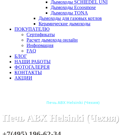
Дымоходы SCHIEDEL UNI
Дымоходы Ecoosmose
Дымоходы TONA
Дымоходы для газовых котлов
Керамические дымоходы
ПОКУПАТЕЛЮ
Сертификаты
Расчет дымохода онлайн
Информация
FAQ
БЛОГ
НАШИ РАБОТЫ
ФОТОГАЛЕРЕЯ
КОНТАКТЫ
АКЦИИ
Главная
Печи камины
Бренды
Печи ABX (Чехия)
Печи-камины ABX
Печь ABX Helsinki (Чехия)
Печь ABX Helsinki (Чехия)
+7(495) 196-62-34