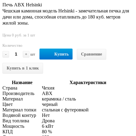
Печь ABX Helsinki
Чешская каминная модель Helsinki - замечательная печка для
дачи или дома, способная отапливать до 180 куб. метров
жилой зоны.
Цена 0 руб. за 1 шт
Количество
-
+
шт
Купить
Сравнение
Купить в 1 клик
Название
Характеристики
Страна
Чехия
Производитель
АВХ
Материал
керамика / сталь
Цвет
черный
Материал топки
стальная с футеровкой
Водяной контур
Нет
Вид топлива
Дрова
Мощность
6 кВт
КПД
80 %