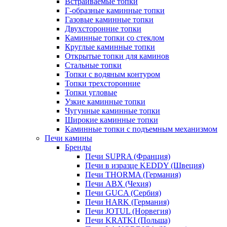
Встраиваемые топки
Г-образные каминные топки
Газовые каминные топки
Двухсторонние топки
Каминные топки со стеклом
Круглые каминные топки
Открытые топки для каминов
Стальные топки
Топки с водяным контуром
Топки трехсторонние
Топки угловые
Узкие каминные топки
Чугунные каминные топки
Широкие каминные топки
Каминные топки с подъемным механизмом
Печи камины
Бренды
Печи SUPRA (Франция)
Печи в изразце KEDDY (Швеция)
Печи THORMA (Германия)
Печи ABX (Чехия)
Печи GUCA (Сербия)
Печи HARK (Германия)
Печи JOTUL (Норвегия)
Печи KRATKI (Польша)