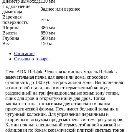
Диаметр дымохода
130 мм
Подключение
Заднее или верхнее
дымохода
Варочная
есть
поверхность
Ширина
386 мм
Высота
850 мм
Глубина
580 мм
Вес
150 кг
Описание
Отзывы о товаре
Печь ABX Helsinki Чешская каминная модель Helsinki -
замечательная печка для дачи или дома, способная
отапливать до 180 куб. метров жилой зоны. Выполненная
из листовой стали, она имеет герметичный корпус,
разделенный на три функциональные зоны: зону топки,
ящик для дров и открытую нишу для дров. Топка -
закрытого типа, с красивым двухстворчатым окном
призматической формы. Печь имеет большой зольник и
чугунный колосник. Для управления первичным и
вторичным воздухом предусмотрена система регуляторов.
Камин покрыт специальной термоустойчивой краской и
облицован по бокам керамической плиткой светлых тонов.