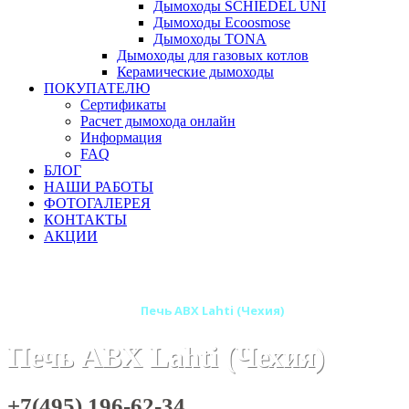
Дымоходы SCHIEDEL UNI
Дымоходы Ecoosmose
Дымоходы TONA
Дымоходы для газовых котлов
Керамические дымоходы
ПОКУПАТЕЛЮ
Сертификаты
Расчет дымохода онлайн
Информация
FAQ
БЛОГ
НАШИ РАБОТЫ
ФОТОГАЛЕРЕЯ
КОНТАКТЫ
АКЦИИ
Главная
Печи камины
Бренды
Печи ABX (Чехия)
Печи-камины ABX
Печь ABX Lahti (Чехия)
Печь ABX Lahti (Чехия)
+7(495) 196-62-34