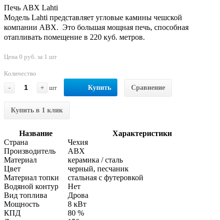
Печь ABX Lahti
Модель Lahti представляет угловые камины чешской
компании АВХ. Это большая мощная печь, способная
отапливать помещение в 220 куб. метров.
Цена 0 руб. за 1 шт
Количество
-
+
шт
Купить
Сравнение
Купить в 1 клик
Название
Характеристики
Страна
Чехия
Производитель
АВХ
Материал
керамика / сталь
Цвет
черный, песчаник
Материал топки
стальная с футеровкой
Водяной контур
Нет
Вид топлива
Дрова
Мощность
8 кВт
КПД
80 %