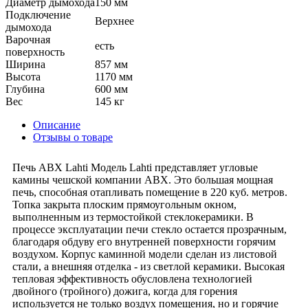
Диаметр дымохода
150 мм
Подключение
Верхнее
дымохода
Варочная
есть
поверхность
Ширина
857 мм
Высота
1170 мм
Глубина
600 мм
Вес
145 кг
Описание
Отзывы о товаре
Печь ABX Lahti Модель Lahti представляет угловые
камины чешской компании АВХ. Это большая мощная
печь, способная отапливать помещение в 220 куб. метров.
Топка закрыта плоским прямоугольным окном,
выполненным из термостойкой стеклокерамики. В
процессе эксплуатации печи стекло остается прозрачным,
благодаря обдуву его внутренней поверхности горячим
воздухом. Корпус каминной модели сделан из листовой
стали, а внешняя отделка - из светлой керамики. Высокая
тепловая эффективность обусловлена технологией
двойного (тройного) дожига, когда для горения
используется не только воздух помещения, но и горячие