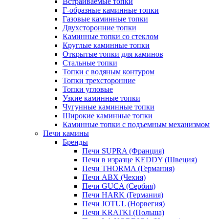
Встраиваемые топки
Г-образные каминные топки
Газовые каминные топки
Двухсторонние топки
Каминные топки со стеклом
Круглые каминные топки
Открытые топки для каминов
Стальные топки
Топки с водяным контуром
Топки трехсторонние
Топки угловые
Узкие каминные топки
Чугунные каминные топки
Широкие каминные топки
Каминные топки с подъемным механизмом
Печи камины
Бренды
Печи SUPRA (Франция)
Печи в изразце KEDDY (Швеция)
Печи THORMA (Германия)
Печи ABX (Чехия)
Печи GUCA (Сербия)
Печи HARK (Германия)
Печи JOTUL (Норвегия)
Печи KRATKI (Польша)