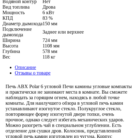
Водяной контур
Нет
Вид топлива
Дрова
Мощность
6 кВт
КПД
83 %
Диаметр дымохода
150 мм
Подключение
Заднее или верхнее
дымохода
Ширина
724 мм
Высота
1108 мм
Глубина
578 мм
Вес
118 кг
Описание
Отзывы о товаре
Печь ABX Polar 6 угловой Печи камины угловые компакты
и практически не занимают места в комнате. Вы сможете
наблюдать за горящим огнем, находясь в любой точке
комнаты. Для наилучшего обзора в угловой печь камин
устанавливают изогнутое стекло. Полукруглое стекло,
повторяющее форму изогнутой двери топки, очень
прочное, однако следует избегать механических ударов.
Можно разогреть чай в специальном углублении. Есть
отделение для сушки дров. Колосник, представленной
угловой печь камин изготовлен из чугуна. Корпус