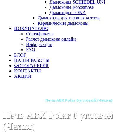
Дымоходы SCHIEDEL UNI
Дымоходы Ecoosmose
Дымоходы TONA
Дымоходы для газовых котлов
Керамические дымоходы
ПОКУПАТЕЛЮ
Сертификаты
Расчет дымохода онлайн
Информация
FAQ
БЛОГ
НАШИ РАБОТЫ
ФОТОГАЛЕРЕЯ
КОНТАКТЫ
АКЦИИ
Главная
Печи камины
Бренды
Печи ABX (Чехия)
Печи-камины ABX
Печь ABX Polar 6 угловой (Чехия)
Печь ABX Polar 6 угловой
(Чехия)