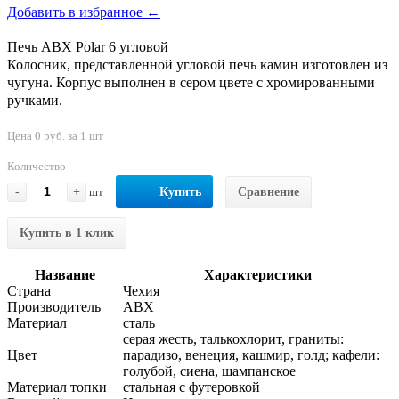
Добавить в избранное ←
Печь ABX Polar 6 угловой
Колосник, представленной угловой печь камин изготовлен из
чугуна. Корпус выполнен в сером цвете с хромированными
ручками.
Цена 0 руб. за 1 шт
Количество
-
+
шт
Купить
Сравнение
Купить в 1 клик
Название
Характеристики
Страна
Чехия
Производитель
АВХ
Материал
сталь
серая жесть, талькохлорит, граниты:
Цвет
парадизо, венеция, кашмир, голд; кафели:
голубой, сиена, шампанское
Материал топки
стальная с футеровкой