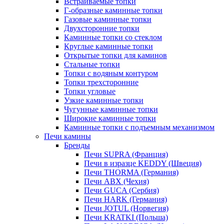
Встраиваемые топки
Г-образные каминные топки
Газовые каминные топки
Двухсторонние топки
Каминные топки со стеклом
Круглые каминные топки
Открытые топки для каминов
Стальные топки
Топки с водяным контуром
Топки трехсторонние
Топки угловые
Узкие каминные топки
Чугунные каминные топки
Широкие каминные топки
Каминные топки с подъемным механизмом
Печи камины
Бренды
Печи SUPRA (Франция)
Печи в изразце KEDDY (Швеция)
Печи THORMA (Германия)
Печи ABX (Чехия)
Печи GUCA (Сербия)
Печи HARK (Германия)
Печи JOTUL (Норвегия)
Печи KRATKI (Польша)