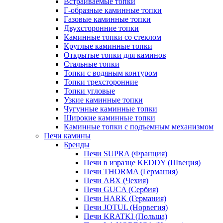
Встраиваемые топки
Г-образные каминные топки
Газовые каминные топки
Двухсторонние топки
Каминные топки со стеклом
Круглые каминные топки
Открытые топки для каминов
Стальные топки
Топки с водяным контуром
Топки трехсторонние
Топки угловые
Узкие каминные топки
Чугунные каминные топки
Широкие каминные топки
Каминные топки с подъемным механизмом
Печи камины
Бренды
Печи SUPRA (Франция)
Печи в изразце KEDDY (Швеция)
Печи THORMA (Германия)
Печи ABX (Чехия)
Печи GUCA (Сербия)
Печи HARK (Германия)
Печи JOTUL (Норвегия)
Печи KRATKI (Польша)