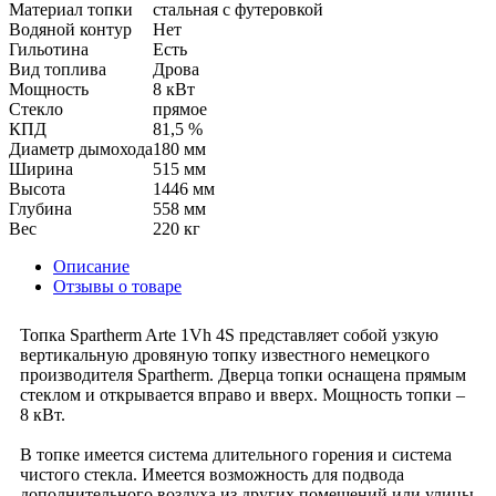
Материал топки
стальная с футеровкой
Водяной контур
Нет
Гильотина
Есть
Вид топлива
Дрова
Мощность
8 кВт
Стекло
прямое
КПД
81,5 %
Диаметр дымохода
180 мм
Ширина
515 мм
Высота
1446 мм
Глубина
558 мм
Вес
220 кг
Описание
Отзывы о товаре
Топка Spartherm Arte 1Vh 4S представляет собой узкую
вертикальную дровяную топку известного немецкого
производителя Spartherm. Дверца топки оснащена прямым
стеклом и открывается вправо и вверх. Мощность топки –
8 кВт.
В топке имеется система длительного горения и система
чистого стекла. Имеется возможность для подвода
дополнительного воздуха из других помещений или улицы