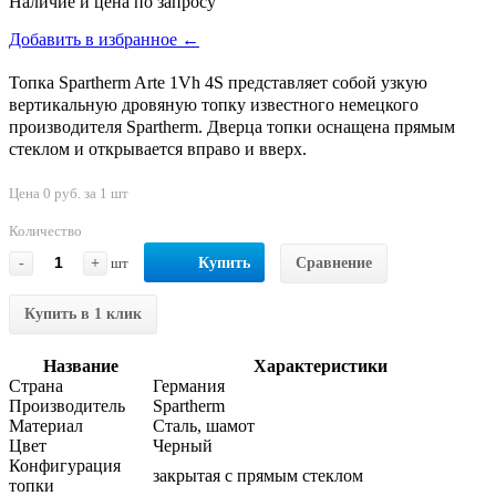
Наличие и цена по запросу
Добавить в избранное ←
Топка Spartherm Arte 1Vh 4S представляет собой узкую
вертикальную дровяную топку известного немецкого
производителя Spartherm. Дверца топки оснащена прямым
стеклом и открывается вправо и вверх.
Цена 0 руб. за 1 шт
Количество
-
+
шт
Купить
Сравнение
Купить в 1 клик
Название
Характеристики
Страна
Германия
Производитель
Spartherm
Материал
Сталь, шамот
Цвет
Черный
Конфигурация
закрытая с прямым стеклом
топки