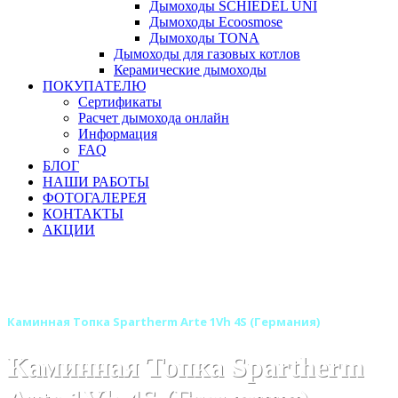
Дымоходы SCHIEDEL UNI
Дымоходы Ecoosmose
Дымоходы TONA
Дымоходы для газовых котлов
Керамические дымоходы
ПОКУПАТЕЛЮ
Сертификаты
Расчет дымохода онлайн
Информация
FAQ
БЛОГ
НАШИ РАБОТЫ
ФОТОГАЛЕРЕЯ
КОНТАКТЫ
АКЦИИ
Главная
Каминные топки
Бренды
Каминные топки SPARTHERM (Шпартерм)
Каминная Топка Spartherm Arte 1Vh 4S (Германия)
Каминная Топка Spartherm