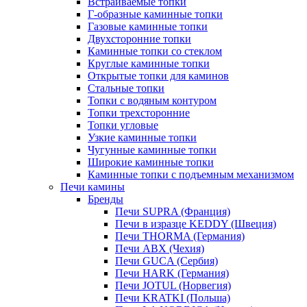
Встраиваемые топки
Г-образные каминные топки
Газовые каминные топки
Двухсторонние топки
Каминные топки со стеклом
Круглые каминные топки
Открытые топки для каминов
Стальные топки
Топки с водяным контуром
Топки трехсторонние
Топки угловые
Узкие каминные топки
Чугунные каминные топки
Широкие каминные топки
Каминные топки с подъемным механизмом
Печи камины
Бренды
Печи SUPRA (Франция)
Печи в изразце KEDDY (Швеция)
Печи THORMA (Германия)
Печи ABX (Чехия)
Печи GUCA (Сербия)
Печи HARK (Германия)
Печи JOTUL (Норвегия)
Печи KRATKI (Польша)