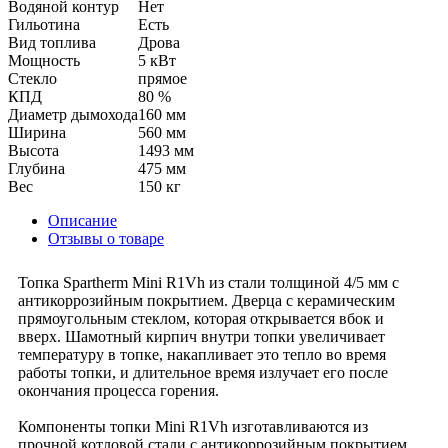
Водяной контур
Нет
Гильотина
Есть
Вид топлива
Дрова
Мощность
5 кВт
Стекло
прямое
КПД
80 %
Диаметр дымохода
160 мм
Ширина
560 мм
Высота
1493 мм
Глубина
475 мм
Вес
150 кг
Описание
Отзывы о товаре
Топка Spartherm Mini R1Vh из стали толщиной 4/5 мм с
антикоррозийным покрытием. Дверца с керамическим
прямоугольным стеклом, которая открывается вбок и
вверх. Шамотный кирпич внутри топки увеличивает
температуру в топке, накапливает это тепло во время
работы топки, и длительное время излучает его после
окончания процесса горения.
Компоненты топки Mini R1Vh изготавливаются из
прочной котловой стали с антикоррозийным покрытием.