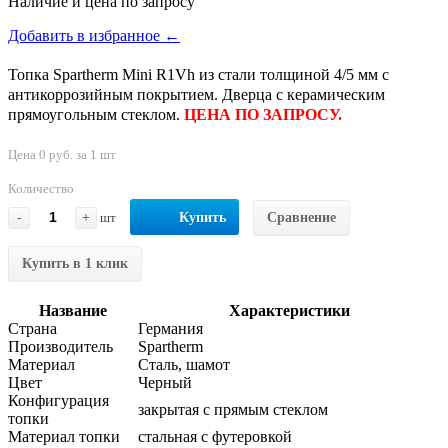
Наличие и цена по запросу
Добавить в избранное ←
Топка Spartherm Mini R1Vh из стали толщиной 4/5 мм с
антикоррозийным покрытием. Дверца с керамическим
прямоугольным стеклом.
ЦЕНА ПО ЗАПРОСУ.
Цена 0 руб. за 1 шт
Количество
-
+
шт
Купить
Сравнение
Купить в 1 клик
Название
Характеристики
Страна
Германия
Производитель
Spartherm
Материал
Сталь, шамот
Цвет
Черный
Конфигурация
закрытая с прямым стеклом
топки
Материал топки
стальная с футеровкой