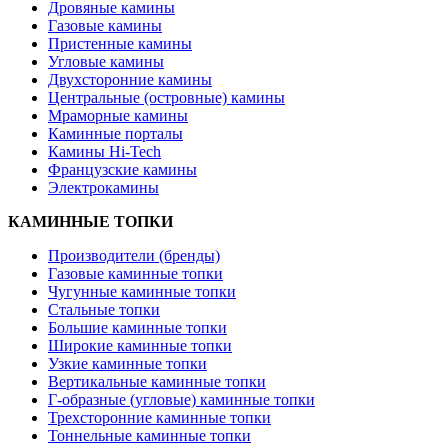
Дровяные камины
Газовые камины
Пристенные камины
Угловые камины
Двухсторонние камины
Центральные (островные) камины
Мраморные камины
Каминные порталы
Камины Hi-Tech
Французские камины
Электрокамины
КАМИННЫЕ ТОПКИ
Производители (бренды)
Газовые каминные топки
Чугунные каминные топки
Стальные топки
Большие каминные топки
Широкие каминные топки
Узкие каминные топки
Вертикальные каминные топки
Г-образные (угловые) каминные топки
Трехсторонние каминные топки
Тоннельные каминные топки