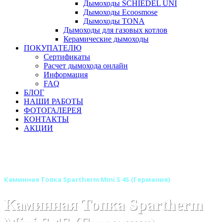
Дымоходы SCHIEDEL UNI
Дымоходы Ecoosmose
Дымоходы TONA
Дымоходы для газовых котлов
Керамические дымоходы
ПОКУПАТЕЛЮ
Сертификаты
Расчет дымохода онлайн
Информация
FAQ
БЛОГ
НАШИ РАБОТЫ
ФОТОГАЛЕРЕЯ
КОНТАКТЫ
АКЦИИ
Главная
Каминные топки
Бренды
Каминные топки SPARTHERM (Шпартерм)
Каминная Топка Spartherm Mini S 4S (Германия)
Каминная Топка Spartherm