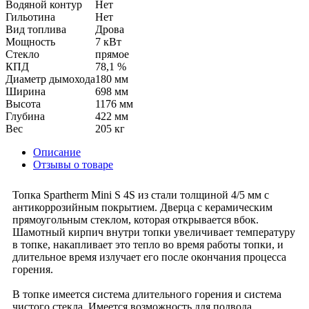
Водяной контур
Нет
Гильотина
Нет
Вид топлива
Дрова
Мощность
7 кВт
Стекло
прямое
КПД
78,1 %
Диаметр дымохода
180 мм
Ширина
698 мм
Высота
1176 мм
Глубина
422 мм
Вес
205 кг
Описание
Отзывы о товаре
Топка Spartherm Mini S 4S из стали толщиной 4/5 мм с
антикоррозийным покрытием. Дверца с керамическим
прямоугольным стеклом, которая открывается вбок.
Шамотный кирпич внутри топки увеличивает температуру
в топке, накапливает это тепло во время работы топки, и
длительное время излучает его после окончания процесса
горения.
В топке имеется система длительного горения и система
чистого стекла. Имеется возможность для подвода