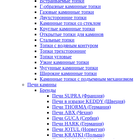
Встраиваемые топки
Г-образные каминные топки
Газовые каминные топки
Двухсторонние топки
Каминные топки со стеклом
Круглые каминные топки
Открытые топки для каминов
Стальные топки
Топки с водяным контуром
Топки трехсторонние
Топки угловые
Узкие каминные топки
Чугунные каминные топки
Широкие каминные топки
Каминные топки с подъемным механизмом
Печи камины
Бренды
Печи SUPRA (Франция)
Печи в изразце KEDDY (Швеция)
Печи THORMA (Германия)
Печи ABX (Чехия)
Печи GUCA (Сербия)
Печи HARK (Германия)
Печи JOTUL (Норвегия)
Печи KRATKI (Польша)