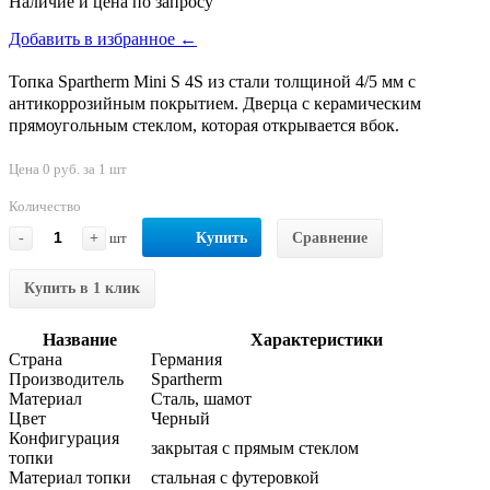
Наличие и цена по запросу
Добавить в избранное ←
Топка Spartherm Mini S 4S из стали толщиной 4/5 мм с
антикоррозийным покрытием. Дверца с керамическим
прямоугольным стеклом, которая открывается вбок.
Цена 0 руб. за 1 шт
Количество
-
+
шт
Купить
Сравнение
Купить в 1 клик
Название
Характеристики
Страна
Германия
Производитель
Spartherm
Материал
Сталь, шамот
Цвет
Черный
Конфигурация
закрытая с прямым стеклом
топки
Материал топки
стальная с футеровкой