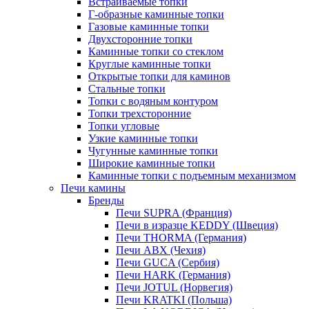
Встраиваемые топки
Г-образные каминные топки
Газовые каминные топки
Двухсторонние топки
Каминные топки со стеклом
Круглые каминные топки
Открытые топки для каминов
Стальные топки
Топки с водяным контуром
Топки трехсторонние
Топки угловые
Узкие каминные топки
Чугунные каминные топки
Широкие каминные топки
Каминные топки с подъемным механизмом
Печи камины
Бренды
Печи SUPRA (Франция)
Печи в изразце KEDDY (Швеция)
Печи THORMA (Германия)
Печи ABX (Чехия)
Печи GUCA (Сербия)
Печи HARK (Германия)
Печи JOTUL (Норвегия)
Печи KRATKI (Польша)