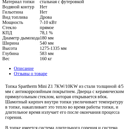
Материал топки
стальная с футеровкой
Водяной контур
Нет
Гильотина
Нет
Вид топлива
Дрова
Мощность
7-10 кВт
Стекло
прямое
КПД
78,1 %
Диаметр дымохода
180 мм
Ширина
540 мм
Высота
1275-1335 мм
Глубина
583 мм
Вес
160 кг
Описание
Отзывы о товаре
Топка Spartherm Mini Z1 7KW/10KW из стали толщиной 4/5
мм с антикоррозийным покрытием. Дверца с керамическим
прямоугольным стеклом, которая открывается вбок.
Шамотный кирпич внутри топки увеличивает температуру
в топке, накапливает это тепло во время работы топки, и
длительное время излучает его после окончания процесса
горения.
В топке имеется система длительного горения и система