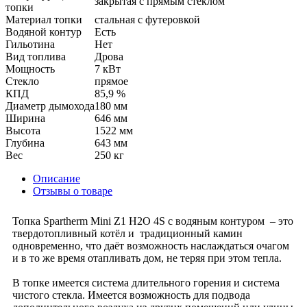
закрытая с прямым стеклом
топки
Материал топки
стальная с футеровкой
Водяной контур
Есть
Гильотина
Нет
Вид топлива
Дрова
Мощность
7 кВт
Стекло
прямое
КПД
85,9 %
Диаметр дымохода
180 мм
Ширина
646 мм
Высота
1522 мм
Глубина
643 мм
Вес
250 кг
Описание
Отзывы о товаре
Топка Spartherm Mini Z1 H2O 4S с водяным контуром – это
твердотопливный котёл и традиционный камин
одновременно, что даёт возможность наслаждаться очагом
и в то же время отапливать дом, не теряя при этом тепла.
В топке имеется система длительного горения и система
чистого стекла. Имеется возможность для подвода