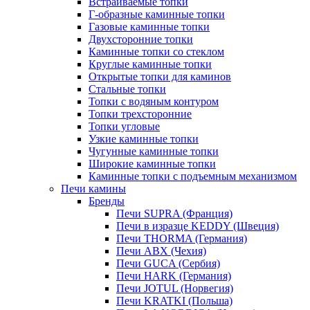
Встраиваемые топки
Г-образные каминные топки
Газовые каминные топки
Двухсторонние топки
Каминные топки со стеклом
Круглые каминные топки
Открытые топки для каминов
Стальные топки
Топки с водяным контуром
Топки трехсторонние
Топки угловые
Узкие каминные топки
Чугунные каминные топки
Широкие каминные топки
Каминные топки с подъемным механизмом
Печи камины
Бренды
Печи SUPRA (Франция)
Печи в изразце KEDDY (Швеция)
Печи THORMA (Германия)
Печи ABX (Чехия)
Печи GUCA (Сербия)
Печи HARK (Германия)
Печи JOTUL (Норвегия)
Печи KRATKI (Польша)