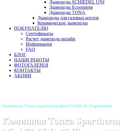
Дымоходы SCHIEDEL UNI
Дымоходы Ecoosmose
Дымоходы TONA
Дымоходы для газовых котлов
Керамические дымоходы
ПОКУПАТЕЛЮ
Сертификаты
Расчет дымохода онлайн
Информация
FAQ
БЛОГ
НАШИ РАБОТЫ
ФОТОГАЛЕРЕЯ
КОНТАКТЫ
АКЦИИ
Главная
Каминные топки
Бренды
Каминные топки SPARTHERM (Шпартерм)
Каминная Топка Spartherm Mini Z1 H2O 4S (Германия)
Каминная Топка Spartherm