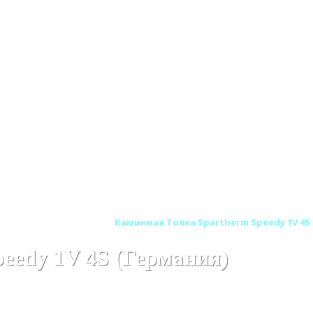
ARTHERM (Шпартерм)
Каминная Топка Spartherm Speedy 1V 4S
eedy 1V 4S (Германия)