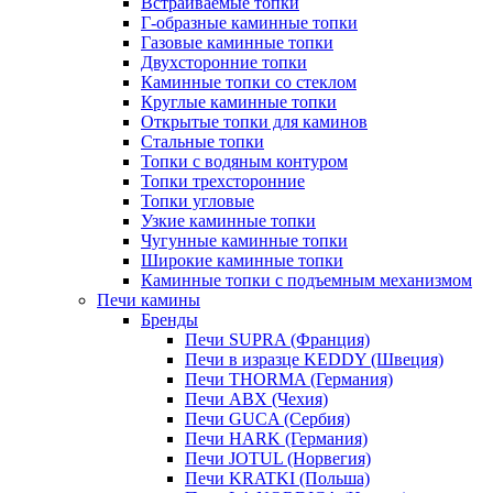
Встраиваемые топки
Г-образные каминные топки
Газовые каминные топки
Двухсторонние топки
Каминные топки со стеклом
Круглые каминные топки
Открытые топки для каминов
Стальные топки
Топки с водяным контуром
Топки трехсторонние
Топки угловые
Узкие каминные топки
Чугунные каминные топки
Широкие каминные топки
Каминные топки с подъемным механизмом
Печи камины
Бренды
Печи SUPRA (Франция)
Печи в изразце KEDDY (Швеция)
Печи THORMA (Германия)
Печи ABX (Чехия)
Печи GUCA (Сербия)
Печи HARK (Германия)
Печи JOTUL (Норвегия)
Печи KRATKI (Польша)