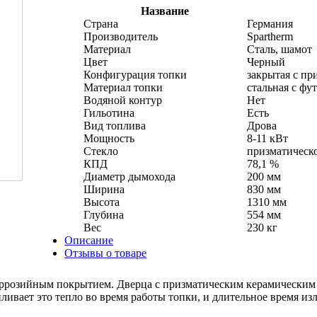
Название
Страна
Германия
Производитель
Spartherm
Материал
Сталь, шамот
Цвет
Черный
Конфигурация топки
закрытая с пр
Материал топки
стальная с фу
Водяной контур
Нет
Гильотина
Есть
Вид топлива
Дрова
Мощность
8-11 кВт
Стекло
призматическ
КПД
78,1 %
Диаметр дымохода
200 мм
Ширина
830 мм
Высота
1310 мм
Глубина
554 мм
Вес
230 кг
Описание
Отзывы о товаре
коррозийным покрытием. Дверца с призматическим керамическим
ливает это тепло во время работы топки, и длительное время изл