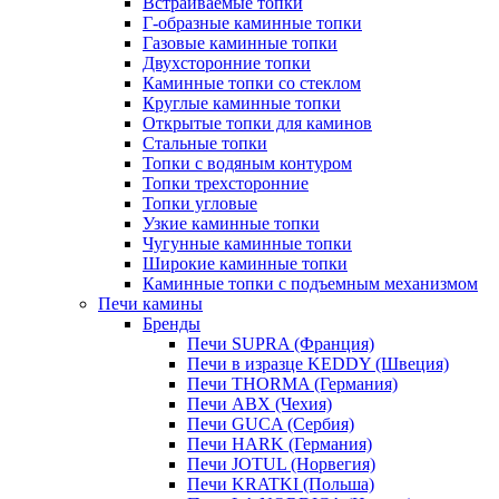
Встраиваемые топки
Г-образные каминные топки
Газовые каминные топки
Двухсторонние топки
Каминные топки со стеклом
Круглые каминные топки
Открытые топки для каминов
Стальные топки
Топки с водяным контуром
Топки трехсторонние
Топки угловые
Узкие каминные топки
Чугунные каминные топки
Широкие каминные топки
Каминные топки с подъемным механизмом
Печи камины
Бренды
Печи SUPRA (Франция)
Печи в изразце KEDDY (Швеция)
Печи THORMA (Германия)
Печи ABX (Чехия)
Печи GUCA (Сербия)
Печи HARK (Германия)
Печи JOTUL (Норвегия)
Печи KRATKI (Польша)