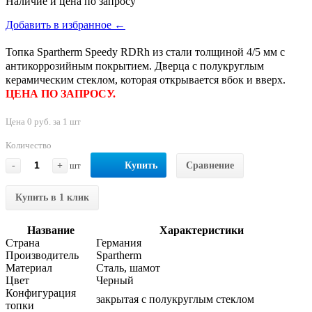
Наличие и цена по запросу
Добавить в избранное ←
Топка Spartherm Speedy RDRh из стали толщиной 4/5 мм с
антикоррозийным покрытием. Дверца с полукруглым
керамическим стеклом, которая открывается вбок и вверх.
ЦЕНА ПО ЗАПРОСУ.
Цена 0 руб. за 1 шт
Количество
-
+
шт
Купить
Сравнение
Купить в 1 клик
Название
Характеристики
Страна
Германия
Производитель
Spartherm
Материал
Сталь, шамот
Цвет
Черный
Конфигурация
закрытая с полукруглым стеклом
топки