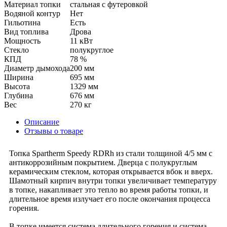
Материал топки
стальная с футеровкой
Водяной контур
Нет
Гильотина
Есть
Вид топлива
Дрова
Мощность
11 кВт
Стекло
полукруглое
КПД
78 %
Диаметр дымохода
200 мм
Ширина
695 мм
Высота
1329 мм
Глубина
676 мм
Вес
270 кг
Описание
Отзывы о товаре
Топка Spartherm Speedy RDRh из стали толщиной 4/5 мм с
антикоррозийным покрытием. Дверца с полукруглым
керамическим стеклом, которая открывается вбок и вверх.
Шамотный кирпич внутри топки увеличивает температуру
в топке, накапливает это тепло во время работы топки, и
длительное время излучает его после окончания процесса
горения.
В топке имеется система длительного горения и система