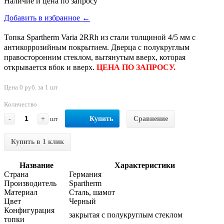
Наличие и цена по запросу
Добавить в избранное ←
Топка Spartherm Varia 2RRh из стали толщиной 4/5 мм с
антикоррозийным покрытием. Дверца с полукруглым
правосторонним стеклом, вытянутым вверх, которая
открывается вбок и вверх.
ЦЕНА ПО ЗАПРОСУ.
Цена 0 руб. за 1 шт
Количество
-
+
шт
Купить
Сравнение
Купить в 1 клик
Название
Характеристики
Страна
Германия
Производитель
Spartherm
Материал
Сталь, шамот
Цвет
Черный
Конфигурация
закрытая с полукруглым стеклом
топки