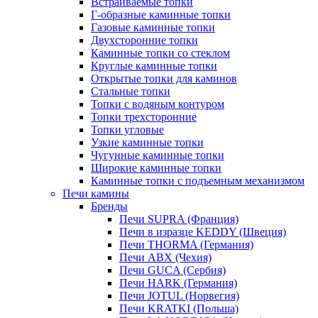
Встраиваемые топки
Г-образные каминные топки
Газовые каминные топки
Двухсторонние топки
Каминные топки со стеклом
Круглые каминные топки
Открытые топки для каминов
Стальные топки
Топки с водяным контуром
Топки трехсторонние
Топки угловые
Узкие каминные топки
Чугунные каминные топки
Широкие каминные топки
Каминные топки с подъемным механизмом
Печи камины
Бренды
Печи SUPRA (Франция)
Печи в изразце KEDDY (Швеция)
Печи THORMA (Германия)
Печи ABX (Чехия)
Печи GUCA (Сербия)
Печи HARK (Германия)
Печи JOTUL (Норвегия)
Печи KRATKI (Польша)