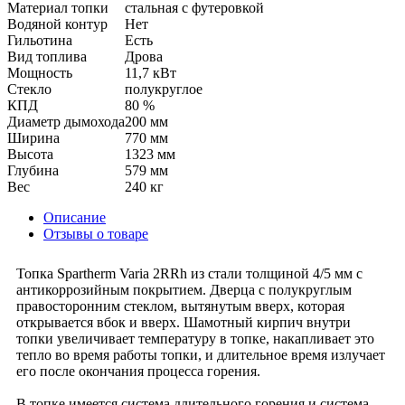
Материал топки
стальная с футеровкой
Водяной контур
Нет
Гильотина
Есть
Вид топлива
Дрова
Мощность
11,7 кВт
Стекло
полукруглое
КПД
80 %
Диаметр дымохода
200 мм
Ширина
770 мм
Высота
1323 мм
Глубина
579 мм
Вес
240 кг
Описание
Отзывы о товаре
Топка Spartherm Varia 2RRh из стали толщиной 4/5 мм с
антикоррозийным покрытием. Дверца с полукруглым
правосторонним стеклом, вытянутым вверх, которая
открывается вбок и вверх. Шамотный кирпич внутри
топки увеличивает температуру в топке, накапливает это
тепло во время работы топки, и длительное время излучает
его после окончания процесса горения.
В топке имеется система длительного горения и система