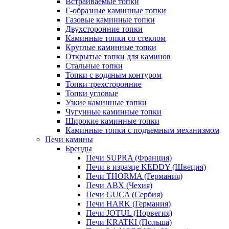
Встраиваемые топки
Г-образные каминные топки
Газовые каминные топки
Двухсторонние топки
Каминные топки со стеклом
Круглые каминные топки
Открытые топки для каминов
Стальные топки
Топки с водяным контуром
Топки трехсторонние
Топки угловые
Узкие каминные топки
Чугунные каминные топки
Широкие каминные топки
Каминные топки с подъемным механизмом
Печи камины
Бренды
Печи SUPRA (Франция)
Печи в изразце KEDDY (Швеция)
Печи THORMA (Германия)
Печи ABX (Чехия)
Печи GUCA (Сербия)
Печи HARK (Германия)
Печи JOTUL (Норвегия)
Печи KRATKI (Польша)