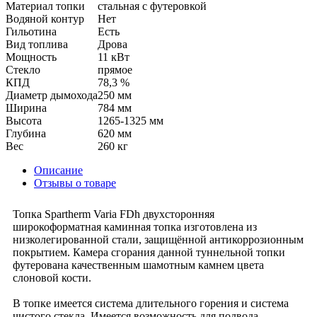
Материал топки
стальная с футеровкой
Водяной контур
Нет
Гильотина
Есть
Вид топлива
Дрова
Мощность
11 кВт
Стекло
прямое
КПД
78,3 %
Диаметр дымохода
250 мм
Ширина
784 мм
Высота
1265-1325 мм
Глубина
620 мм
Вес
260 кг
Описание
Отзывы о товаре
Топка Spartherm Varia FDh двухсторонняя
широкоформатная каминная топка изготовлена из
низколегированной стали, защищённой антикоррозионным
покрытием. Камера сгорания данной туннельной топки
футерована качественным шамотным камнем цвета
слоновой кости.
В топке имеется система длительного горения и система
чистого стекла. Имеется возможность для подвода