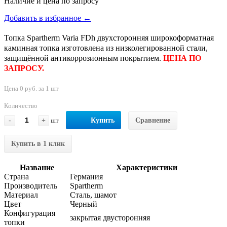
Наличие и цена по запросу
Добавить в избранное ←
Топка Spartherm Varia FDh двухсторонняя широкоформатная
каминная топка изготовлена из низколегированной стали,
защищённой антикоррозионным покрытием.
ЦЕНА ПО
ЗАПРОСУ.
Цена 0 руб. за 1 шт
Количество
-
+
шт
Купить
Сравнение
Купить в 1 клик
Название
Характеристики
Страна
Германия
Производитель
Spartherm
Материал
Сталь, шамот
Цвет
Черный
Конфигурация
закрытая двусторонняя
топки