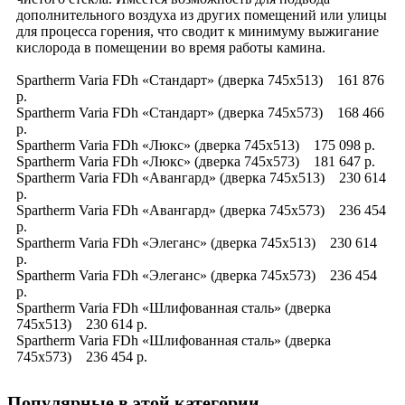
дополнительного воздуха из других помещений или улицы
для процесса горения, что сводит к минимуму выжигание
кислорода в помещении во время работы камина.
Spartherm Varia FDh «Стандарт» (дверка 745x513) 161 876
р.
Spartherm Varia FDh «Стандарт» (дверка 745x573) 168 466
р.
Spartherm Varia FDh «Люкс» (дверка 745x513) 175 098 р.
Spartherm Varia FDh «Люкс» (дверка 745x573) 181 647 р.
Spartherm Varia FDh «Авангард» (дверка 745x513) 230 614
р.
Spartherm Varia FDh «Авангард» (дверка 745x573) 236 454
р.
Spartherm Varia FDh «Элеганс» (дверка 745x513) 230 614
р.
Spartherm Varia FDh «Элеганс» (дверка 745x573) 236 454
р.
Spartherm Varia FDh «Шлифованная сталь» (дверка
745x513) 230 614 р.
Spartherm Varia FDh «Шлифованная сталь» (дверка
745x573) 236 454 р.
Популярные в этой категории