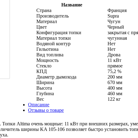
Название
Страна
Франция
Производитель
Supra
Материал
Чугун
Цвет
Черный
Конфигурация топки
закрытая с пр
Материал топки
чугунная
Водяной контур
Нет
Гильотина
Нет
Вид топлива
Дрова
Мощность
11 кВт
Стекло
прямое
КПД
75,2 %
Диаметр дымохода
200 мм
Ширина
670 мм
Высота
400 мм
Глубина
460 мм
Вес
122 кг
Описание
Отзывы о товаре
ок. Топки Altima очень мощные: 11 кВт при внешних размерах, 
еличитель ширины KA 105-106 позволяет быстро установить топ
уха.