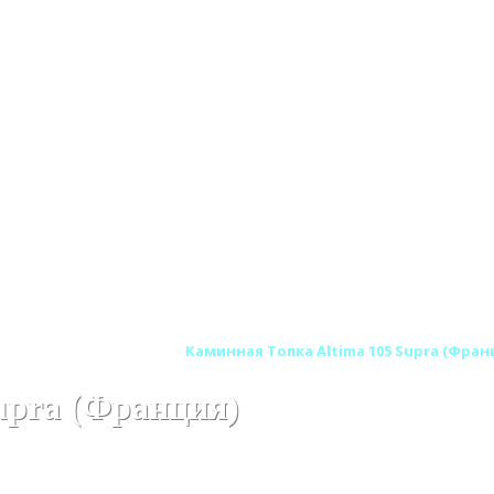
UPRA (Супра) Франция
Каминная Топка Altima 105 Supra (Фран
upra (Франция)