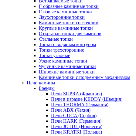
Встраиваемые топки
Г-образные каминные топки
Газовые каминные топки
Двухсторонние топки
Каминные топки со стеклом
Круглые каминные топки
Открытые топки для каминов
Стальные топки
Топки с водяным контуром
Топки трехсторонние
Топки угловые
Узкие каминные топки
Чугунные каминные топки
Широкие каминные топки
Каминные топки с подъемным механизмом
Печи камины
Бренды
Печи SUPRA (Франция)
Печи в изразце KEDDY (Швеция)
Печи THORMA (Германия)
Печи ABX (Чехия)
Печи GUCA (Сербия)
Печи HARK (Германия)
Печи JOTUL (Норвегия)
Печи KRATKI (Польша)