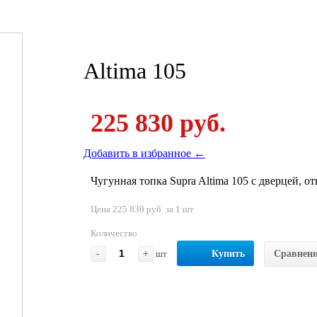
Altima 105
225 830 руб.
Добавить в избранное ←
Чугунная топка Supra Altima 105 с дверцей, о
Цена 225 830 руб. за 1 шт
Количество
-
+
шт
Купить
Сравнен