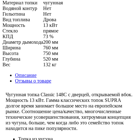
Материал топки
чугунная
Водяной контур
Нет
Гильотина
Нет
Вид топлива
Дрова
Мощность
13 кВт
Стекло
прямое
КПД
73 %
Диаметр дымохода
200 мм
Ширина
760 мм
Высота
750 мм
Глубина
520 мм
Вес
132 кг
Описание
Отзывы о товаре
Чугунная топка Classic 148C с дверцей, открываемой вбок.
Мощность 13 кВт. Гамма классических топок SUPRA
долгое время занимает большое место на европейском
рынке. Соотношение цена/качество, многочисленные
технические усовершенствования, хитроумная концепция
из чугуна, больше, чем когда либо это семейство топок
находится на пике популярности.
Топка из чугуна