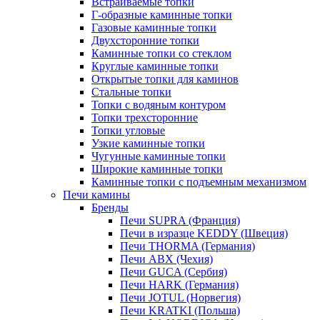
Встраиваемые топки
Г-образные каминные топки
Газовые каминные топки
Двухсторонние топки
Каминные топки со стеклом
Круглые каминные топки
Открытые топки для каминов
Стальные топки
Топки с водяным контуром
Топки трехсторонние
Топки угловые
Узкие каминные топки
Чугунные каминные топки
Широкие каминные топки
Каминные топки с подъемным механизмом
Печи камины
Бренды
Печи SUPRA (Франция)
Печи в изразце KEDDY (Швеция)
Печи THORMA (Германия)
Печи ABX (Чехия)
Печи GUCA (Сербия)
Печи HARK (Германия)
Печи JOTUL (Норвегия)
Печи KRATKI (Польша)