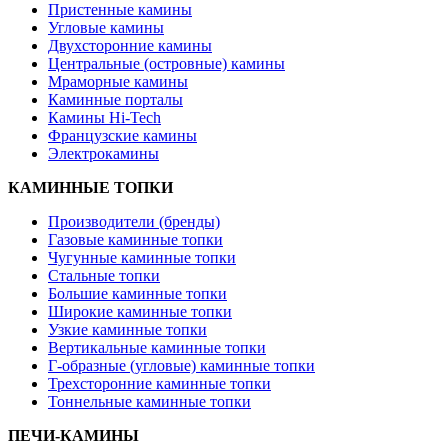
Пристенные камины
Угловые камины
Двухсторонние камины
Центральные (островные) камины
Мраморные камины
Каминные порталы
Камины Hi-Tech
Французские камины
Электрокамины
КАМИННЫЕ ТОПКИ
Производители (бренды)
Газовые каминные топки
Чугунные каминные топки
Стальные топки
Большие каминные топки
Широкие каминные топки
Узкие каминные топки
Вертикальные каминные топки
Г-образные (угловые) каминные топки
Трехсторонние каминные топки
Тоннельные каминные топки
ПЕЧИ-КАМИНЫ