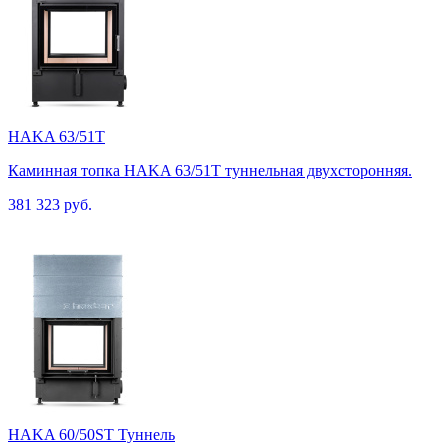
HAKA 63/51T
Каминная топка HAKA 63/51T туннельная двухсторонняя.
381 323 руб.
HAKA 60/50ST Туннель