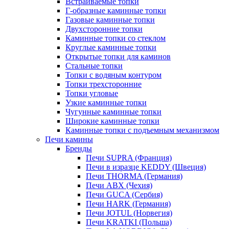
Встраиваемые топки
Г-образные каминные топки
Газовые каминные топки
Двухсторонние топки
Каминные топки со стеклом
Круглые каминные топки
Открытые топки для каминов
Стальные топки
Топки с водяным контуром
Топки трехсторонние
Топки угловые
Узкие каминные топки
Чугунные каминные топки
Широкие каминные топки
Каминные топки с подъемным механизмом
Печи камины
Бренды
Печи SUPRA (Франция)
Печи в изразце KEDDY (Швеция)
Печи THORMA (Германия)
Печи ABX (Чехия)
Печи GUCA (Сербия)
Печи HARK (Германия)
Печи JOTUL (Норвегия)
Печи KRATKI (Польша)