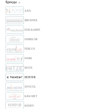
Бренды
AXIS
BRUNNER
EDILKAMIN
FABRILOR
FERLUX
HARK
HITZE
HOXTER
INVICTA
KAW-MET
KEDDY