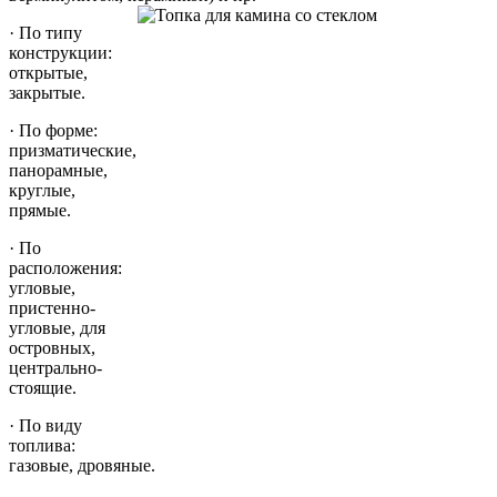
· По типу
конструкции:
открытые,
закрытые.
· По форме:
призматические,
панорамные,
круглые,
прямые.
· По
расположения:
угловые,
пристенно-
угловые, для
островных,
центрально-
стоящие.
· По виду
топлива:
газовые, дровяные.