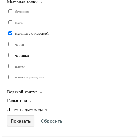
Материал топки
бетонная
сталь
стальная с футеровкой
чугун
чугунная
шамот
шамот, вермикулит
Водяной контур
Гильотина
Диаметр дымохода