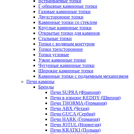
Встраиваемые топки
Г-образные каминные топки
Газовые каминные топки
Двухсторонние топки
Каминные топки со стеклом
Круглые каминные топки
Открытые топки для каминов
Стальные топки
Топки с водяным контуром
Топки трехсторонние
Топки угловые
Узкие каминные топки
Чугунные каминные топки
Широкие каминные топки
Каминные топки с подъемным механизмом
Печи камины
Бренды
Печи SUPRA (Франция)
Печи в изразце KEDDY (Швеция)
Печи THORMA (Германия)
Печи ABX (Чехия)
Печи GUCA (Сербия)
Печи HARK (Германия)
Печи JOTUL (Норвегия)
Печи KRATKI (Польша)