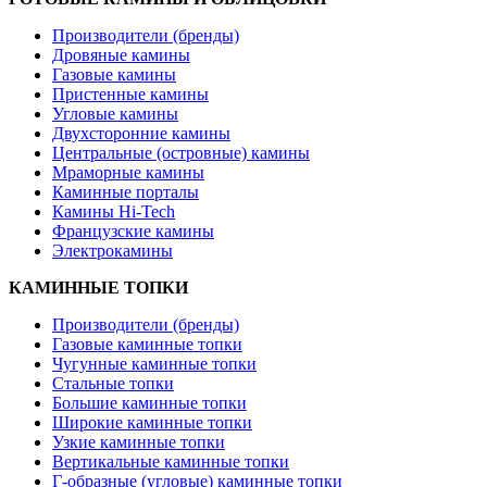
Производители (бренды)
Дровяные камины
Газовые камины
Пристенные камины
Угловые камины
Двухсторонние камины
Центральные (островные) камины
Мраморные камины
Каминные порталы
Камины Hi-Tech
Французские камины
Электрокамины
КАМИННЫЕ ТОПКИ
Производители (бренды)
Газовые каминные топки
Чугунные каминные топки
Стальные топки
Большие каминные топки
Широкие каминные топки
Узкие каминные топки
Вертикальные каминные топки
Г-образные (угловые) каминные топки