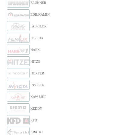
BRUNNER
EDILKAMIN
FABRILOR
FERLUX
HARK
HITZE
HOXTER
INVICTA
KAW-MET
KEDDY
KFD
KRATKI