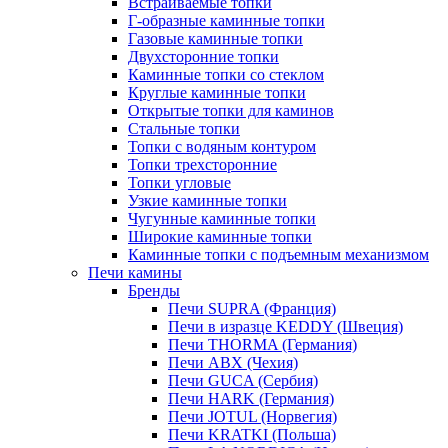
Встраиваемые топки
Г-образные каминные топки
Газовые каминные топки
Двухсторонние топки
Каминные топки со стеклом
Круглые каминные топки
Открытые топки для каминов
Стальные топки
Топки с водяным контуром
Топки трехсторонние
Топки угловые
Узкие каминные топки
Чугунные каминные топки
Широкие каминные топки
Каминные топки с подъемным механизмом
Печи камины
Бренды
Печи SUPRA (Франция)
Печи в изразце KEDDY (Швеция)
Печи THORMA (Германия)
Печи ABX (Чехия)
Печи GUCA (Сербия)
Печи HARK (Германия)
Печи JOTUL (Норвегия)
Печи KRATKI (Польша)