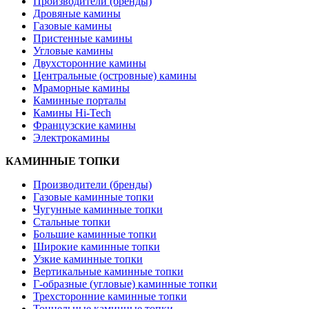
Производители (бренды)
Дровяные камины
Газовые камины
Пристенные камины
Угловые камины
Двухсторонние камины
Центральные (островные) камины
Мраморные камины
Каминные порталы
Камины Hi-Tech
Французские камины
Электрокамины
КАМИННЫЕ ТОПКИ
Производители (бренды)
Газовые каминные топки
Чугунные каминные топки
Стальные топки
Большие каминные топки
Широкие каминные топки
Узкие каминные топки
Вертикальные каминные топки
Г-образные (угловые) каминные топки
Трехсторонние каминные топки
Тоннельные каминные топки