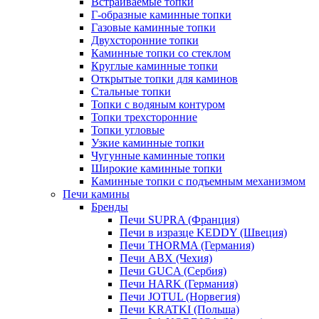
Встраиваемые топки
Г-образные каминные топки
Газовые каминные топки
Двухсторонние топки
Каминные топки со стеклом
Круглые каминные топки
Открытые топки для каминов
Стальные топки
Топки с водяным контуром
Топки трехсторонние
Топки угловые
Узкие каминные топки
Чугунные каминные топки
Широкие каминные топки
Каминные топки с подъемным механизмом
Печи камины
Бренды
Печи SUPRA (Франция)
Печи в изразце KEDDY (Швеция)
Печи THORMA (Германия)
Печи ABX (Чехия)
Печи GUCA (Сербия)
Печи HARK (Германия)
Печи JOTUL (Норвегия)
Печи KRATKI (Польша)