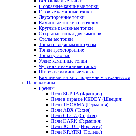
Встраиваемые топки
Г-образные каминные топки
Газовые каминные топки
Двухсторонние топки
Каминные топки со стеклом
Круглые каминные топки
Открытые топки для каминов
Стальные топки
Топки с водяным контуром
Топки трехсторонние
Топки угловые
Узкие каминные топки
Чугунные каминные топки
Широкие каминные топки
Каминные топки с подъемным механизмом
Печи камины
Бренды
Печи SUPRA (Франция)
Печи в изразце KEDDY (Швеция)
Печи THORMA (Германия)
Печи ABX (Чехия)
Печи GUCA (Сербия)
Печи HARK (Германия)
Печи JOTUL (Норвегия)
Печи KRATKI (Польша)