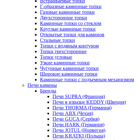
Встраиваемые топки
Г-образные каминные топки
Газовые каминные топки
Двухсторонние топки
Каминные топки со стеклом
Круглые каминные топки
Открытые топки для каминов
Стальные топки
Топки с водяным контуром
Топки трехсторонние
Топки угловые
Узкие каминные топки
Чугунные каминные топки
Широкие каминные топки
Каминные топки с подъемным механизмом
Печи камины
Бренды
Печи SUPRA (Франция)
Печи в изразце KEDDY (Швеция)
Печи THORMA (Германия)
Печи ABX (Чехия)
Печи GUCA (Сербия)
Печи HARK (Германия)
Печи JOTUL (Норвегия)
Печи KRATKI (Польша)