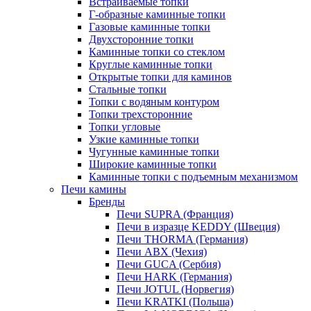
Встраиваемые топки
Г-образные каминные топки
Газовые каминные топки
Двухсторонние топки
Каминные топки со стеклом
Круглые каминные топки
Открытые топки для каминов
Стальные топки
Топки с водяным контуром
Топки трехсторонние
Топки угловые
Узкие каминные топки
Чугунные каминные топки
Широкие каминные топки
Каминные топки с подъемным механизмом
Печи камины
Бренды
Печи SUPRA (Франция)
Печи в изразце KEDDY (Швеция)
Печи THORMA (Германия)
Печи ABX (Чехия)
Печи GUCA (Сербия)
Печи HARK (Германия)
Печи JOTUL (Норвегия)
Печи KRATKI (Польша)