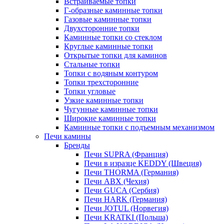
Встраиваемые топки
Г-образные каминные топки
Газовые каминные топки
Двухсторонние топки
Каминные топки со стеклом
Круглые каминные топки
Открытые топки для каминов
Стальные топки
Топки с водяным контуром
Топки трехсторонние
Топки угловые
Узкие каминные топки
Чугунные каминные топки
Широкие каминные топки
Каминные топки с подъемным механизмом
Печи камины
Бренды
Печи SUPRA (Франция)
Печи в изразце KEDDY (Швеция)
Печи THORMA (Германия)
Печи ABX (Чехия)
Печи GUCA (Сербия)
Печи HARK (Германия)
Печи JOTUL (Норвегия)
Печи KRATKI (Польша)