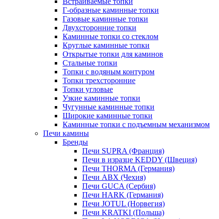
Встраиваемые топки
Г-образные каминные топки
Газовые каминные топки
Двухсторонние топки
Каминные топки со стеклом
Круглые каминные топки
Открытые топки для каминов
Стальные топки
Топки с водяным контуром
Топки трехсторонние
Топки угловые
Узкие каминные топки
Чугунные каминные топки
Широкие каминные топки
Каминные топки с подъемным механизмом
Печи камины
Бренды
Печи SUPRA (Франция)
Печи в изразце KEDDY (Швеция)
Печи THORMA (Германия)
Печи ABX (Чехия)
Печи GUCA (Сербия)
Печи HARK (Германия)
Печи JOTUL (Норвегия)
Печи KRATKI (Польша)