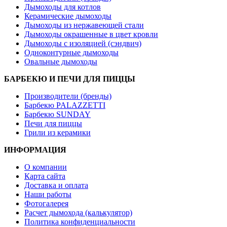
Дымоходы для котлов
Керамические дымоходы
Дымоходы из нержавеющей стали
Дымоходы окрашенные в цвет кровли
Дымоходы с изоляцией (сэндвич)
Одноконтурные дымоходы
Овальные дымоходы
БАРБЕКЮ И ПЕЧИ ДЛЯ ПИЦЦЫ
Производители (бренды)
Барбекю PALAZZETTI
Барбекю SUNDAY
Печи для пиццы
Грили из керамики
ИНФОРМАЦИЯ
О компании
Карта сайта
Доставка и оплата
Наши работы
Фотогалерея
Расчет дымохода (калькулятор)
Политика конфиденциальности