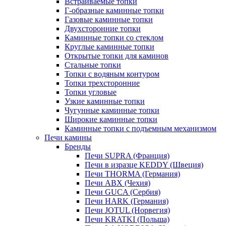
Встраиваемые топки
Г-образные каминные топки
Газовые каминные топки
Двухсторонние топки
Каминные топки со стеклом
Круглые каминные топки
Открытые топки для каминов
Стальные топки
Топки с водяным контуром
Топки трехсторонние
Топки угловые
Узкие каминные топки
Чугунные каминные топки
Широкие каминные топки
Каминные топки с подъемным механизмом
Печи камины
Бренды
Печи SUPRA (Франция)
Печи в изразце KEDDY (Швеция)
Печи THORMA (Германия)
Печи ABX (Чехия)
Печи GUCA (Сербия)
Печи HARK (Германия)
Печи JOTUL (Норвегия)
Печи KRATKI (Польша)