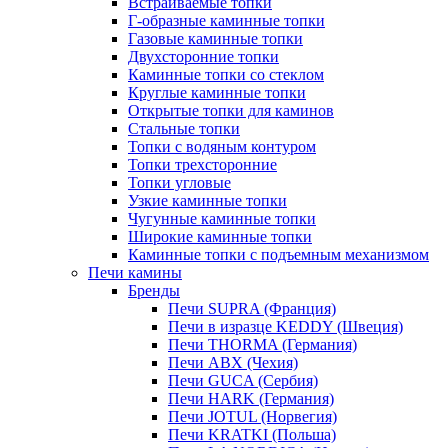
Встраиваемые топки
Г-образные каминные топки
Газовые каминные топки
Двухсторонние топки
Каминные топки со стеклом
Круглые каминные топки
Открытые топки для каминов
Стальные топки
Топки с водяным контуром
Топки трехсторонние
Топки угловые
Узкие каминные топки
Чугунные каминные топки
Широкие каминные топки
Каминные топки с подъемным механизмом
Печи камины
Бренды
Печи SUPRA (Франция)
Печи в изразце KEDDY (Швеция)
Печи THORMA (Германия)
Печи ABX (Чехия)
Печи GUCA (Сербия)
Печи HARK (Германия)
Печи JOTUL (Норвегия)
Печи KRATKI (Польша)