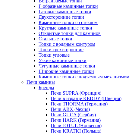
Встраиваемые топки
Г-образные каминные топки
Газовые каминные топки
Двухсторонние топки
Каминные топки со стеклом
Круглые каминные топки
Открытые топки для каминов
Стальные топки
Топки с водяным контуром
Топки трехсторонние
Топки угловые
Узкие каминные топки
Чугунные каминные топки
Широкие каминные топки
Каминные топки с подъемным механизмом
Печи камины
Бренды
Печи SUPRA (Франция)
Печи в изразце KEDDY (Швеция)
Печи THORMA (Германия)
Печи ABX (Чехия)
Печи GUCA (Сербия)
Печи HARK (Германия)
Печи JOTUL (Норвегия)
Печи KRATKI (Польша)