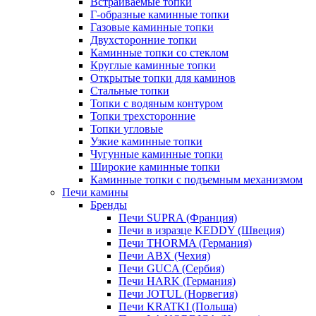
Встраиваемые топки
Г-образные каминные топки
Газовые каминные топки
Двухсторонние топки
Каминные топки со стеклом
Круглые каминные топки
Открытые топки для каминов
Стальные топки
Топки с водяным контуром
Топки трехсторонние
Топки угловые
Узкие каминные топки
Чугунные каминные топки
Широкие каминные топки
Каминные топки с подъемным механизмом
Печи камины
Бренды
Печи SUPRA (Франция)
Печи в изразце KEDDY (Швеция)
Печи THORMA (Германия)
Печи ABX (Чехия)
Печи GUCA (Сербия)
Печи HARK (Германия)
Печи JOTUL (Норвегия)
Печи KRATKI (Польша)