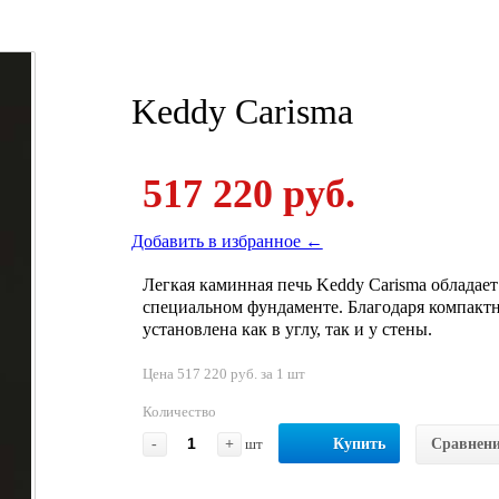
Keddy Carisma
517 220 руб.
Добавить в избранное ←
Легкая каминная печь Keddy Carisma обладае
специальном фундаменте. Благодаря компактн
установлена как в углу, так и у стены.
Цена 517 220 руб. за 1 шт
Количество
-
+
шт
Купить
Сравнен