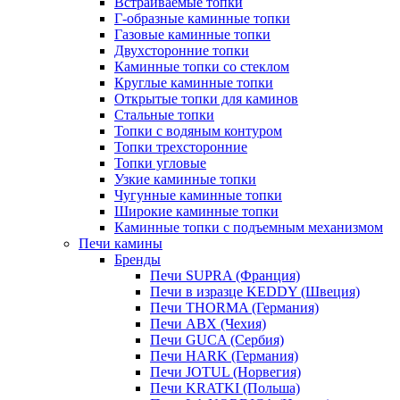
Встраиваемые топки
Г-образные каминные топки
Газовые каминные топки
Двухсторонние топки
Каминные топки со стеклом
Круглые каминные топки
Открытые топки для каминов
Стальные топки
Топки с водяным контуром
Топки трехсторонние
Топки угловые
Узкие каминные топки
Чугунные каминные топки
Широкие каминные топки
Каминные топки с подъемным механизмом
Печи камины
Бренды
Печи SUPRA (Франция)
Печи в изразце KEDDY (Швеция)
Печи THORMA (Германия)
Печи ABX (Чехия)
Печи GUCA (Сербия)
Печи HARK (Германия)
Печи JOTUL (Норвегия)
Печи KRATKI (Польша)