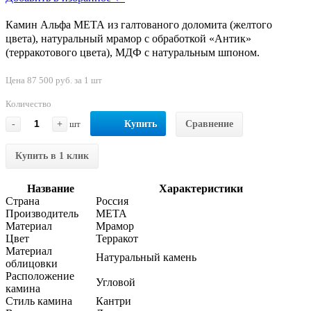
Камин Альфа МЕТА из галтованого доломита (желтого
цвета), натуральный мрамор с обработкой «Антик»
(терракотового цвета), МДФ с натуральным шпоном.
Цена 87 500 руб. за 1 шт
Количество
-
+
шт
Купить
Сравнение
Купить в 1 клик
Название
Характеристики
Страна
Россия
Производитель
МЕТА
Материал
Мрамор
Цвет
Терракот
Материал
Натуральный камень
облицовки
Расположение
Угловой
камина
Стиль камина
Кантри