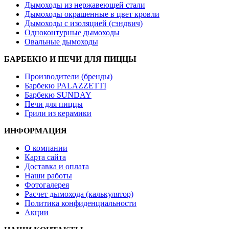
Дымоходы из нержавеющей стали
Дымоходы окрашенные в цвет кровли
Дымоходы с изоляцией (сэндвич)
Одноконтурные дымоходы
Овальные дымоходы
БАРБЕКЮ И ПЕЧИ ДЛЯ ПИЦЦЫ
Производители (бренды)
Барбекю PALAZZETTI
Барбекю SUNDAY
Печи для пиццы
Грили из керамики
ИНФОРМАЦИЯ
О компании
Карта сайта
Доставка и оплата
Наши работы
Фотогалерея
Расчет дымохода (калькулятор)
Политика конфиденциальности
Акции