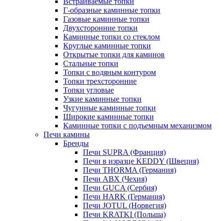
Встраиваемые топки
Г-образные каминные топки
Газовые каминные топки
Двухсторонние топки
Каминные топки со стеклом
Круглые каминные топки
Открытые топки для каминов
Стальные топки
Топки с водяным контуром
Топки трехсторонние
Топки угловые
Узкие каминные топки
Чугунные каминные топки
Широкие каминные топки
Каминные топки с подъемным механизмом
Печи камины
Бренды
Печи SUPRA (Франция)
Печи в изразце KEDDY (Швеция)
Печи THORMA (Германия)
Печи ABX (Чехия)
Печи GUCA (Сербия)
Печи HARK (Германия)
Печи JOTUL (Норвегия)
Печи KRATKI (Польша)