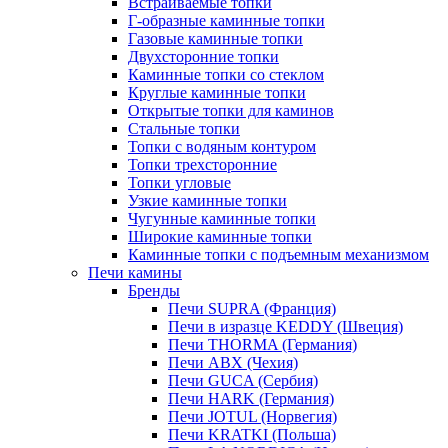
Встраиваемые топки
Г-образные каминные топки
Газовые каминные топки
Двухсторонние топки
Каминные топки со стеклом
Круглые каминные топки
Открытые топки для каминов
Стальные топки
Топки с водяным контуром
Топки трехсторонние
Топки угловые
Узкие каминные топки
Чугунные каминные топки
Широкие каминные топки
Каминные топки с подъемным механизмом
Печи камины
Бренды
Печи SUPRA (Франция)
Печи в изразце KEDDY (Швеция)
Печи THORMA (Германия)
Печи ABX (Чехия)
Печи GUCA (Сербия)
Печи HARK (Германия)
Печи JOTUL (Норвегия)
Печи KRATKI (Польша)