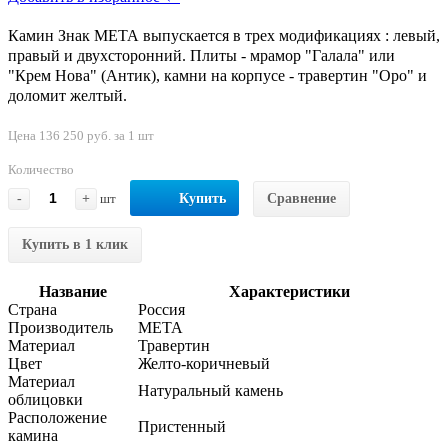
Камин Знак МЕТА выпускается в трех модификациях : левый,
правый и двухсторонний. Плиты - мрамор "Галала" или
"Крем Нова" (Антик), камни на корпусе - травертин "Оро" и
доломит желтый.
Цена 136 250 руб. за 1 шт
Количество
-
+
шт
Купить
Сравнение
Купить в 1 клик
Название
Характеристики
Страна
Россия
Производитель
МЕТА
Материал
Травертин
Цвет
Желто-коричневый
Материал
Натуральный камень
облицовки
Расположение
Пристенный
камина