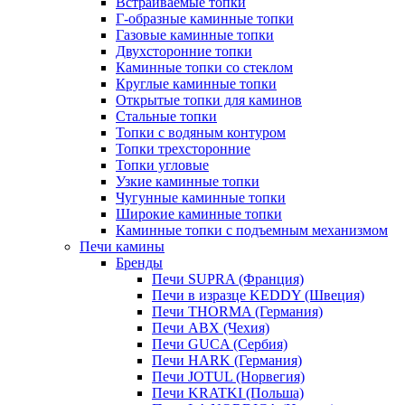
Встраиваемые топки
Г-образные каминные топки
Газовые каминные топки
Двухсторонние топки
Каминные топки со стеклом
Круглые каминные топки
Открытые топки для каминов
Стальные топки
Топки с водяным контуром
Топки трехсторонние
Топки угловые
Узкие каминные топки
Чугунные каминные топки
Широкие каминные топки
Каминные топки с подъемным механизмом
Печи камины
Бренды
Печи SUPRA (Франция)
Печи в изразце KEDDY (Швеция)
Печи THORMA (Германия)
Печи ABX (Чехия)
Печи GUCA (Сербия)
Печи HARK (Германия)
Печи JOTUL (Норвегия)
Печи KRATKI (Польша)